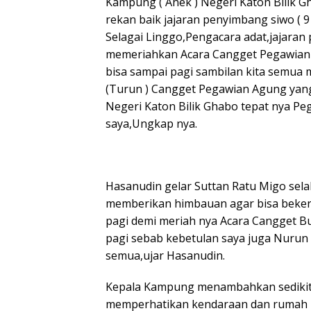
Kampung ( Anek ) Negeri Katon Bilik
rekan baik jajaran penyimbang siwo ( 
Selagai Linggo,Pengacara adat,jajaran
memeriahkan Acara Cangget Pegawian 
bisa sampai pagi sambilan kita semua 
(Turun ) Cangget Pegawian Agung yang 
Negeri Katon Bilik Ghabo tepat nya P
saya,Ungkap nya.
Hasanudin gelar Suttan Ratu Migo sel
memberikan himbauan agar bisa bekerj
pagi demi meriah nya Acara Cangget Bu
pagi sebab kebetulan saya juga Nurun m
semua,ujar Hasanudin.
Kepala Kampung menambahkan sedikit 
memperhatikan kendaraan dan rumah ny