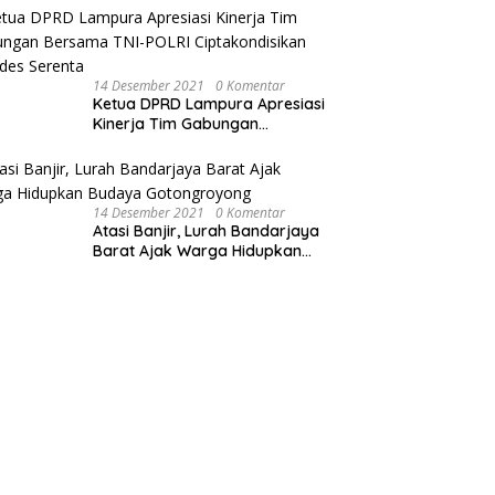
Sepeda Motor
14 Desember 2021
0 Komentar
Ketua DPRD Lampura Apresiasi
Kinerja Tim Gabungan
Bersama TNI-POLRI
Ciptakondisikan Pilkades
Serenta
14 Desember 2021
0 Komentar
Atasi Banjir, Lurah Bandarjaya
Barat Ajak Warga Hidupkan
Budaya Gotongroyong