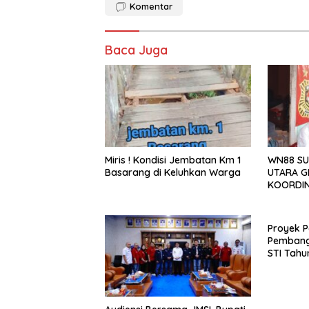
Komentar
Baca Juga
Miris ! Kondisi Jembatan Km 1
WN88 SU
Basarang di Keluhkan Warga
UTARA G
KOORDIN
TAHUN 2
Proyek P
Pembang
STI Tahu
Menjadi 
Sejumlah