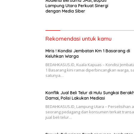
Audiensi Bersama JMSI, Bupati
Lampung Utara Perkuat Sinergi
dengan Media Siber
Rekomendasi untuk kamu
Miris ! Kondisi Jembatan Km 1 Basarang di
Keluhkan Warga
BEDAHKASUS.ID, Kuala Kapuas – Kondisi Jembat
1 Basarang kini ramai diperbincangkan warga, s
satunya…
Konflik Jual Beli Telur di Hulu Sungkai Berakh
Damai, Polisi Lakukan Mediasi
BEDAHKASUS.ID, Lampung Utara – Perselisihan 
seorang pedagang dan konsumen terkait transa
jual beli telur…