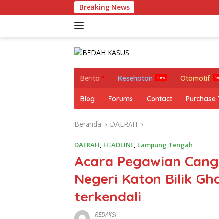
Langsung
Breaking News
ke
konten
Berita
Kesehatan
Otomotif
Blog
Forums
Contact
Purchase
Beranda
DAERAH
DAERAH
,
HEADLINE
,
Lampung Tengah
Acara Pegawian Can
Negeri Katon Bilik Gh
terkendali
REDAKSI