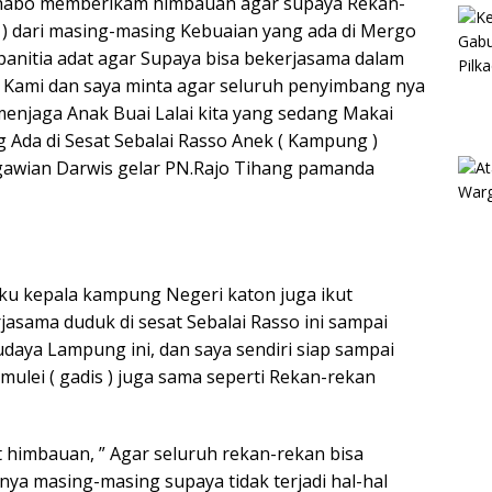
 Ghabo memberikam himbauan agar supaya Rekan-
9 ) dari masing-masing Kebuaian yang ada di Mergo
 panitia adat agar Supaya bisa bekerjasama dalam
Kami dan saya minta agar seluruh penyimbang nya
menjaga Anak Buai Lalai kita yang sedang Makai
Ada di Sesat Sebalai Rasso Anek ( Kampung )
egawian Darwis gelar PN.Rajo Tihang pamanda
aku kepala kampung Negeri katon juga ikut
asama duduk di sesat Sebalai Rasso ini sampai
daya Lampung ini, dan saya sendiri siap sampai
ulei ( gadis ) juga sama seperti Rekan-rekan
himbauan, ” Agar seluruh rekan-rekan bisa
a masing-masing supaya tidak terjadi hal-hal