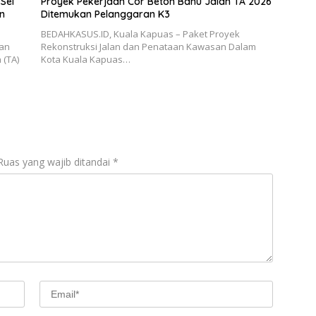
Sei
Proyek Pekerjaan Cor Beton Bahu Jalan TA 2026
n
Ditemukan Pelanggaran K3
BEDAHKASUS.ID, Kuala Kapuas – Paket Proyek
aan
Rekonstruksi Jalan dan Penataan Kawasan Dalam
 (TA)
Kota Kuala Kapuas…
Ruas yang wajib ditandai
*