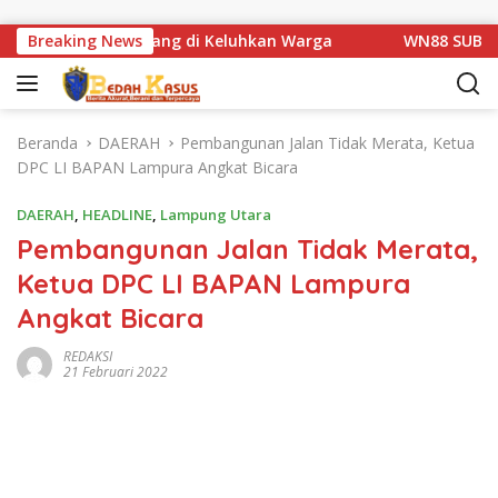
Langsung ke konten
atan Km 1 Basarang di Keluhkan Warga
Breaking News
WN88 SUB UNIT 
Beranda
DAERAH
Pembangunan Jalan Tidak Merata, Ketua
DPC LI BAPAN Lampura Angkat Bicara
DAERAH
,
HEADLINE
,
Lampung Utara
Pembangunan Jalan Tidak Merata,
Ketua DPC LI BAPAN Lampura
Angkat Bicara
REDAKSI
21 Februari 2022