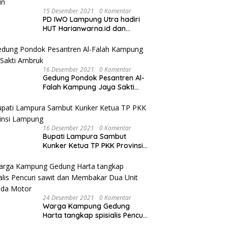
15 Desember 2021
0 Komentar
PD IWO Lampung Utra hadiri
HUT Harianwarna.id dan
Warna TV Lampung ke-2
Tahun
16 Desember 2021
0 Komentar
Gedung Pondok Pesantren Al-
Falah Kampung Jaya Sakti
Ambruk
16 Desember 2021
0 Komentar
Bupati Lampura Sambut
Kunker Ketua TP PKK Provinsi
Lampung
24 Desember 2021
0 Komentar
Warga Kampung Gedung
Harta tangkap spisialis Pencuri
sawit dan Membakar Dua Unit