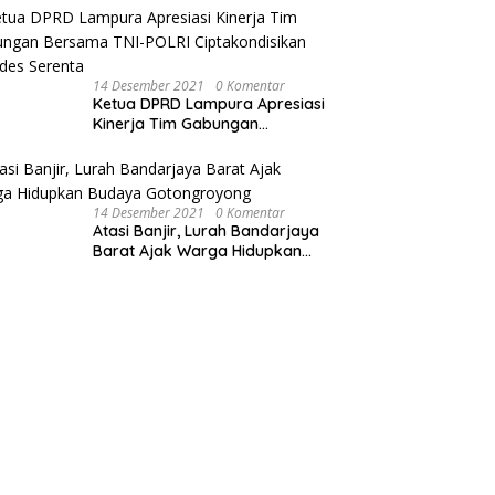
Sepeda Motor
14 Desember 2021
0 Komentar
Ketua DPRD Lampura Apresiasi
Kinerja Tim Gabungan
Bersama TNI-POLRI
Ciptakondisikan Pilkades
Serenta
14 Desember 2021
0 Komentar
Atasi Banjir, Lurah Bandarjaya
Barat Ajak Warga Hidupkan
Budaya Gotongroyong