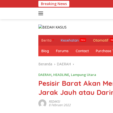
Langsung
Breaking News
Mi
ke
konten
Berita
Kesehatan
Otomotif
Blog
Forums
Contact
Purchase
Beranda
DAERAH
DAERAH
,
HEADLINE
,
Lampung Utara
Pesisir Barat Akan M
Jarak Jauh atau Dari
REDAKSI
8 Februari 2022