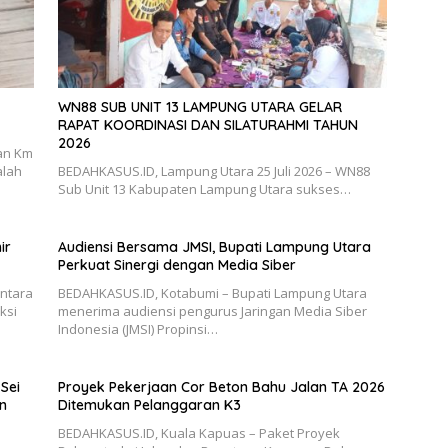
WN88 SUB UNIT 13 LAMPUNG UTARA GELAR
RAPAT KOORDINASI DAN SILATURAHMI TAHUN
2026
an Km
alah
BEDAHKASUS.ID, Lampung Utara 25 Juli 2026 – WN88
Sub Unit 13 Kabupaten Lampung Utara sukses…
ir
Audiensi Bersama JMSI, Bupati Lampung Utara
Perkuat Sinergi dengan Media Siber
antara
BEDAHKASUS.ID, Kotabumi – Bupati Lampung Utara
ksi
menerima audiensi pengurus Jaringan Media Siber
Indonesia (JMSI) Propinsi…
Sei
Proyek Pekerjaan Cor Beton Bahu Jalan TA 2026
n
Ditemukan Pelanggaran K3
BEDAHKASUS.ID, Kuala Kapuas – Paket Proyek