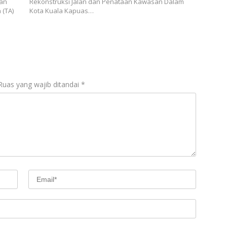
aan
Rekonstruksi Jalan dan Penataan Kawasan Dalam
 (TA)
Kota Kuala Kapuas…
Ruas yang wajib ditandai
*