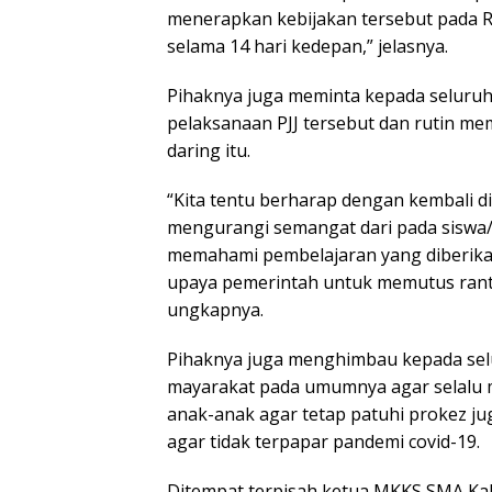
menerapkan kebijakan tersebut pada Ra
selama 14 hari kedepan,” jelasnya.
Pihaknya juga meminta kepada seluruh
pelaksanaan PJJ tersebut dan rutin me
daring itu.
“Kita tentu berharap dengan kembali di
mengurangi semangat dari pada siswa/i
memahami pembelajaran yang diberikan
upaya pemerintah untuk memutus ranta
ungkapnya.
Pihaknya juga menghimbau kepada selu
mayarakat pada umumnya agar selalu 
anak-anak agar tetap patuhi prokez j
agar tidak terpapar pandemi covid-19.
Ditempat terpisah ketua MKKS SMA Kab