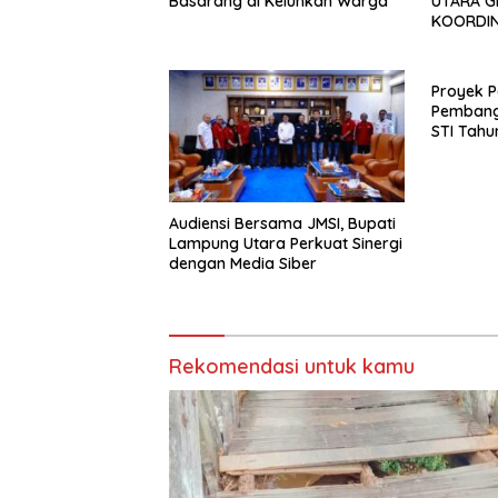
Basarang di Keluhkan Warga
UTARA G
KOORDIN
TAHUN 2
Proyek P
Pembang
STI Tahu
Menjadi 
Sejumlah
Audiensi Bersama JMSI, Bupati
Lampung Utara Perkuat Sinergi
dengan Media Siber
Rekomendasi untuk kamu