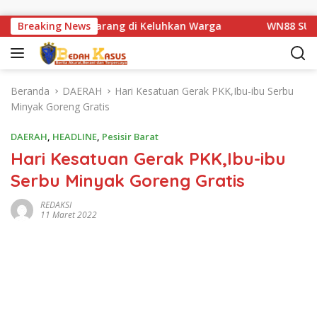
Langsung ke konten
atan Km 1 Basarang di Keluhkan Warga
Breaking News
WN88 SUB UNIT 
Beranda
DAERAH
Hari Kesatuan Gerak PKK,Ibu-ibu Serbu
Minyak Goreng Gratis
DAERAH
,
HEADLINE
,
Pesisir Barat
Hari Kesatuan Gerak PKK,Ibu-ibu
Serbu Minyak Goreng Gratis
REDAKSI
11 Maret 2022