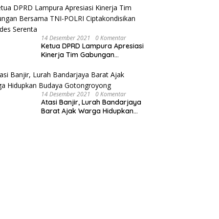
Sepeda Motor
14 Desember 2021
0 Komentar
Ketua DPRD Lampura Apresiasi
Kinerja Tim Gabungan
Bersama TNI-POLRI
Ciptakondisikan Pilkades
Serenta
14 Desember 2021
0 Komentar
Atasi Banjir, Lurah Bandarjaya
Barat Ajak Warga Hidupkan
Budaya Gotongroyong