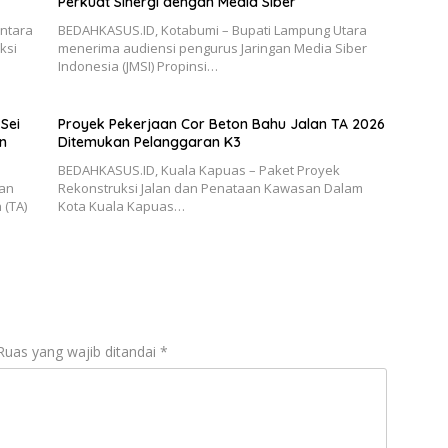
Perkuat Sinergi dengan Media Siber
antara
BEDAHKASUS.ID, Kotabumi – Bupati Lampung Utara
ksi
menerima audiensi pengurus Jaringan Media Siber
Indonesia (JMSI) Propinsi…
Sei
Proyek Pekerjaan Cor Beton Bahu Jalan TA 2026
n
Ditemukan Pelanggaran K3
BEDAHKASUS.ID, Kuala Kapuas – Paket Proyek
aan
Rekonstruksi Jalan dan Penataan Kawasan Dalam
 (TA)
Kota Kuala Kapuas…
Ruas yang wajib ditandai
*