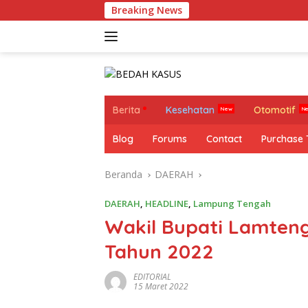
Langsung
Breaking News
ke
konten
Berita
Kesehatan
Otomotif
Blog
Forums
Contact
Purchase
Beranda
DAERAH
DAERAH
,
HEADLINE
,
Lampung Tengah
Wakil Bupati Lamteng
Tahun 2022
EDITORIAL
15 Maret 2022