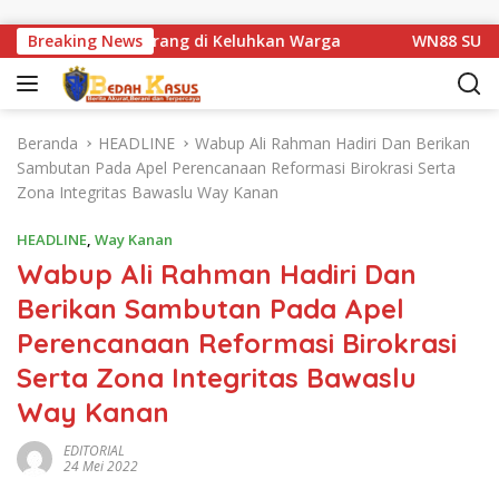
Langsung ke konten
atan Km 1 Basarang di Keluhkan Warga
Breaking News
WN88 SUB UNIT 
Beranda
HEADLINE
Wabup Ali Rahman Hadiri Dan Berikan
Sambutan Pada Apel Perencanaan Reformasi Birokrasi Serta
Zona Integritas Bawaslu Way Kanan
HEADLINE
,
Way Kanan
Wabup Ali Rahman Hadiri Dan
Berikan Sambutan Pada Apel
Perencanaan Reformasi Birokrasi
Serta Zona Integritas Bawaslu
Way Kanan
EDITORIAL
24 Mei 2022