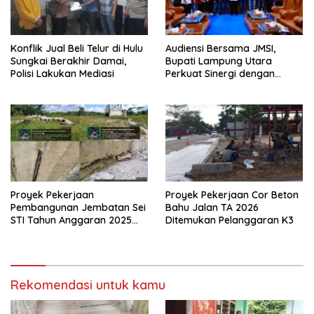
Konflik Jual Beli Telur di Hulu
Audiensi Bersama JMSI,
Sungkai Berakhir Damai,
Bupati Lampung Utara
Polisi Lakukan Mediasi
Perkuat Sinergi dengan
Media Siber
Proyek Pekerjaan
Proyek Pekerjaan Cor Beton
Pembangunan Jembatan Sei
Bahu Jalan TA 2026
STI Tahun Anggaran 2025
Ditemukan Pelanggaran K3
Kini Menjadi Bahan
Perbincangan Sejumlah
Publik
Rekomendasi untuk kamu