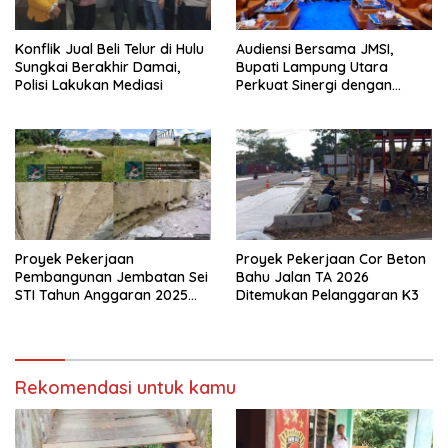
Konflik Jual Beli Telur di Hulu
Audiensi Bersama JMSI,
Sungkai Berakhir Damai,
Bupati Lampung Utara
Polisi Lakukan Mediasi
Perkuat Sinergi dengan
Media Siber
Proyek Pekerjaan
Proyek Pekerjaan Cor Beton
Pembangunan Jembatan Sei
Bahu Jalan TA 2026
STI Tahun Anggaran 2025
Ditemukan Pelanggaran K3
Kini Menjadi Bahan
Perbincangan Sejumlah
Publik
Rekomendasi untuk kamu