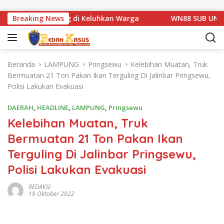
Langsung ke konten
Km 1 Basarang di Keluhkan Warga
Breaking News
WN88 SUB UNIT 13 LA
Beranda
LAMPUNG
Pringsewu
Kelebihan Muatan, Truk
Bermuatan 21 Ton Pakan Ikan Terguling Di Jalinbar Pringsewu,
Polisi Lakukan Evakuasi
DAERAH
,
HEADLINE
,
LAMPUNG
,
Pringsewu
Kelebihan Muatan, Truk
Bermuatan 21 Ton Pakan Ikan
Terguling Di Jalinbar Pringsewu,
Polisi Lakukan Evakuasi
REDAKSI
19 Oktober 2022