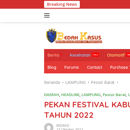
Langsung
Breaking News
ke
konten
Berita
Kesehatan
Otomotif
Blog
Forums
Contact
Purchase
Beranda
LAMPUNG
Pesisir Barat
DAERAH
,
HEADLINE
,
LAMPUNG
,
Pesisir Barat
,
PEKAN FESTIVAL KAB
TAHUN 2022
REDAKSI
15 Oktober 2022