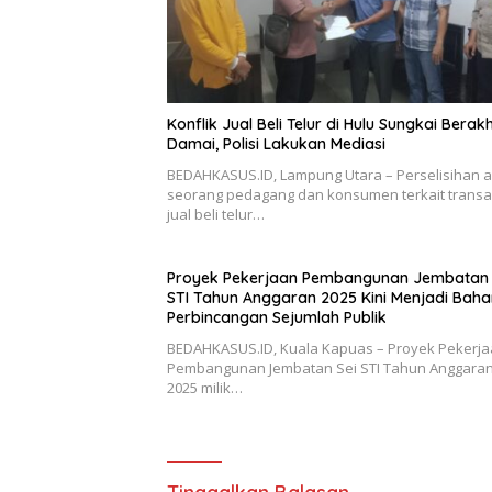
Konflik Jual Beli Telur di Hulu Sungkai Berakh
Damai, Polisi Lakukan Mediasi
BEDAHKASUS.ID, Lampung Utara – Perselisihan 
seorang pedagang dan konsumen terkait transa
jual beli telur…
Proyek Pekerjaan Pembangunan Jembatan 
STI Tahun Anggaran 2025 Kini Menjadi Baha
Perbincangan Sejumlah Publik
BEDAHKASUS.ID, Kuala Kapuas – Proyek Pekerj
Pembangunan Jembatan Sei STI Tahun Anggaran
2025 milik…