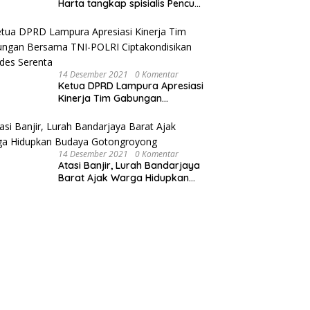
Harta tangkap spisialis Pencuri
sawit dan Membakar Dua Unit
Sepeda Motor
14 Desember 2021
0 Komentar
Ketua DPRD Lampura Apresiasi
Kinerja Tim Gabungan
Bersama TNI-POLRI
Ciptakondisikan Pilkades
Serenta
14 Desember 2021
0 Komentar
Atasi Banjir, Lurah Bandarjaya
Barat Ajak Warga Hidupkan
Budaya Gotongroyong