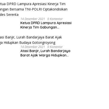
Sepeda Motor
14 Desember 2021
0 Komentar
Ketua DPRD Lampura Apresiasi
Kinerja Tim Gabungan
Bersama TNI-POLRI
Ciptakondisikan Pilkades
Serenta
14 Desember 2021
0 Komentar
Atasi Banjir, Lurah Bandarjaya
Barat Ajak Warga Hidupkan
Budaya Gotongroyong