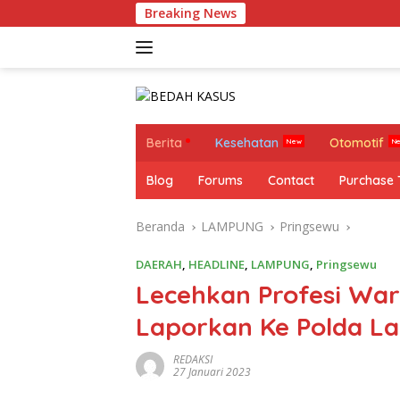
Langsung
Breaking News
Miri
ke
konten
Berita
Kesehatan
Otomotif
Blog
Forums
Contact
Purchase
Beranda
LAMPUNG
Pringsewu
DAERAH
,
HEADLINE
,
LAMPUNG
,
Pringsewu
Lecehkan Profesi War
Laporkan Ke Polda 
REDAKSI
27 Januari 2023