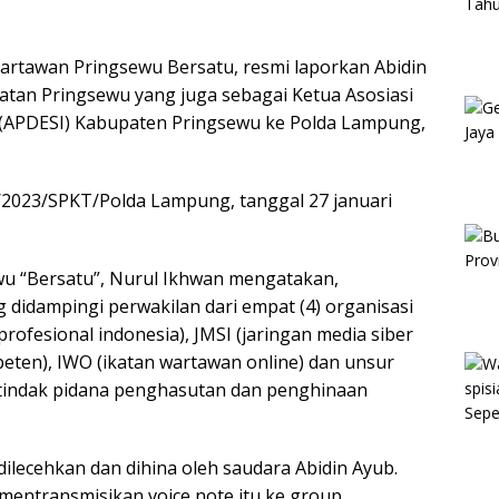
Wartawan Pringsewu Bersatu, resmi laporkan Abidin
tan Pringsewu yang juga sebagai Ketua Asosiasi
 (APDESI) Kabupaten Pringsewu ke Polda Lampung,
2023/SPKT/Polda Lampung, tanggal 27 januari
wu “Bersatu”, Nurul Ikhwan mengatakan,
didampingi perwakilan dari empat (4) organisasi
rofesional indonesia), JMSI (jaringan media siber
eten), IWO (ikatan wartawan online) dan unsur
tindak pidana penghasutan dan penghinaan
ilecehkan dan dihina oleh saudara Abidin Ayub.
 mentransmisikan voice note itu ke group