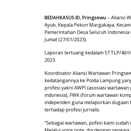
BEDAHKASUS.ID, Pringsewu
– Aliansi 
Ayub, Kepala Pekon Margakaya, Kecama
Pemerintahan Desa Seluruh Indonesia
Jumat (27/01/2023).
Laporan tertuang kedalam STTLP/40/I/
2023.
Koordinator Aliansi Wartawan Pringse
kedatangannya ke Polda Lampung yang 
profesi yakni AWPI (asosiasi wartawan p
indonesia), FWK (forum wartawan komp
independen guna melaporkan dugaan 
terhadap profesi jurnalis.
“Sebagai wartawan, pofesi kami sudah d
Melalui voice note, dia dengan sengaja