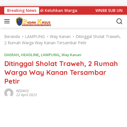
Langsung ke konten
Km 1 Basarang di Keluhkan Warga
Breaking News
WN88 SUB UNIT 13 LA
Beranda
LAMPUNG
Way Kanan
Ditinggal Sholat Traweh,
2 Rumah Warga Way Kanan Tersambar Petir
DAERAH
,
HEADLINE
,
LAMPUNG
,
Way Kanan
Ditinggal Sholat Traweh, 2 Rumah
Warga Way Kanan Tersambar
Petir
REDAKSI
22 April 2023