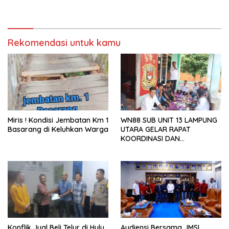
Kini Menjadi Bahan
Perbincangan Sejumlah
Publik
Rekomendasi untuk kamu
Miris ! Kondisi Jembatan Km 1
WN88 SUB UNIT 13 LAMPUNG
Basarang di Keluhkan Warga
UTARA GELAR RAPAT
KOORDINASI DAN
SILATURAHMI TAHUN 2026
Konflik Jual Beli Telur di Hulu
Audiensi Bersama JMSI,