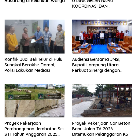
Basarang di Keluhkan Warga
UTARA GELAR RAPAT
KOORDINASI DAN
SILATURAHMI TAHUN 2026
Konflik Jual Beli Telur di Hulu
Audiensi Bersama JMSI,
Sungkai Berakhir Damai,
Bupati Lampung Utara
Polisi Lakukan Mediasi
Perkuat Sinergi dengan
Media Siber
Proyek Pekerjaan
Proyek Pekerjaan Cor Beton
Pembangunan Jembatan Sei
Bahu Jalan TA 2026
STI Tahun Anggaran 2025
Ditemukan Pelanggaran K3