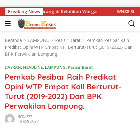
Langsung ke konten
atan Km 1 Basarang di Keluhkan Warga
Breaking News
WN88 SUB UNIT 
Beranda
LAMPUNG
Pesisir Barat
Pemkab Pesibar Raih
Predikat Opini WTP Empat Kali Berturut-Turut (2019-2022) Dari
BPK Perwakilan Lampung.
DAERAH
,
HEADLINE
,
LAMPUNG
,
Pesisir Barat
Pemkab Pesibar Raih Predikat
Opini WTP Empat Kali Berturut-
Turut (2019-2022) Dari BPK
Perwakilan Lampung.
REDAKSI
18 Mei 2023