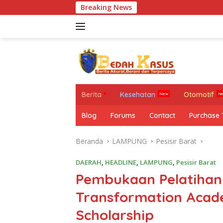
Langsung
Breaking News
Mi
ke
konten
Berita
Kesehatan
Otomotif
Blog
Forums
Contact
Purchase
Beranda
LAMPUNG
Pesisir Barat
DAERAH
,
HEADLINE
,
LAMPUNG
,
Pesisir Barat
Pembukaan Pelatiha
Transformation Acade
Scholarship