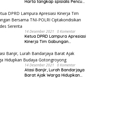
Harta tangkap spisialis Pencuri
sawit dan Membakar Dua Unit
Sepeda Motor
14 Desember 2021
0 Komentar
Ketua DPRD Lampura Apresiasi
Kinerja Tim Gabungan
Bersama TNI-POLRI
Ciptakondisikan Pilkades
Serenta
14 Desember 2021
0 Komentar
Atasi Banjir, Lurah Bandarjaya
Barat Ajak Warga Hidupkan
Budaya Gotongroyong