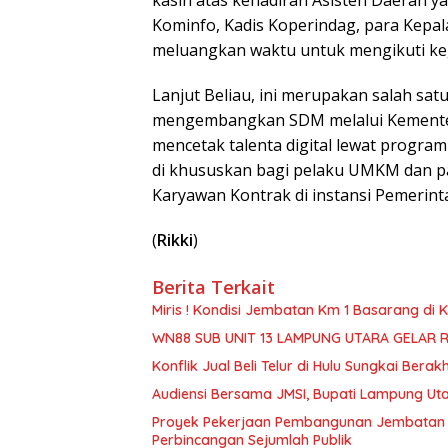
kasih atas kehadiran Asisten Daerah yan
Kominfo, Kadis Koperindag, para Kepal
meluangkan waktu untuk mengikuti keg
Lanjut Beliau, ini merupakan salah s
mengembangkan SDM melalui Kementer
mencetak talenta digital lewat program 
di khususkan bagi pelaku UMKM dan pa
Karyawan Kontrak di instansi Pemerin
(
Rikki
)
Berita Terkait
Miris ! Kondisi Jembatan Km 1 Basarang di
WN88 SUB UNIT 13 LAMPUNG UTARA GELAR 
Konflik Jual Beli Telur di Hulu Sungkai Berak
Audiensi Bersama JMSI, Bupati Lampung Uta
Proyek Pekerjaan Pembangunan Jembatan S
Perbincangan Sejumlah Publik