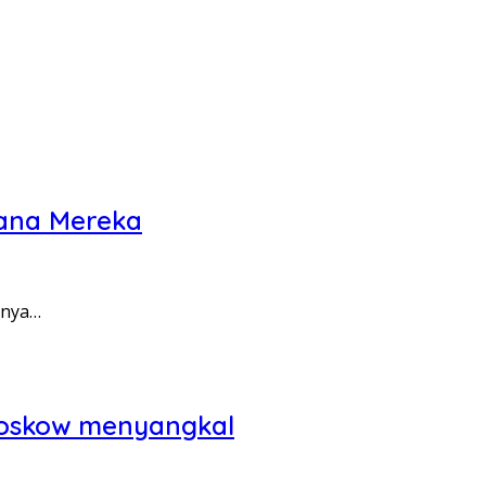
dana Mereka
anya…
 Moskow menyangkal