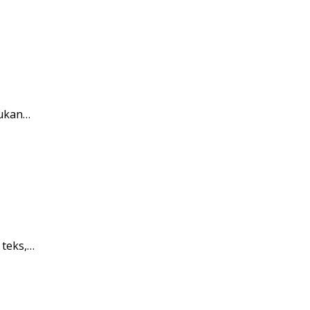
kukan…
 teks,…