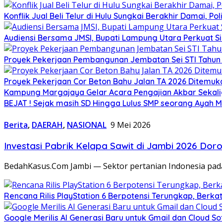
Konflik Jual Beli Telur di Hulu Sungkai Berakhir Damai, Po
Audiensi Bersama JMSI, Bupati Lampung Utara Perkuat S
Proyek Pekerjaan Pembangunan Jembatan Sei STI Tahun 
Proyek Pekerjaan Cor Beton Bahu Jalan TA 2026 Ditemuk
Kampung Margajaya Gelar Acara Pengajian Akbar Sekali
BEJAT ! Sejak masih SD Hingga Lulus SMP seorang Ayah M
Berita
,
DAERAH
,
NASIONAL
9 Mei 2026
Investasi Pabrik Kelapa Sawit di Jambi 2026 Do
BedahKasus.Com Jambi — Sektor pertanian Indonesia pad
Rencana Rilis PlayStation 6 Berpotensi Terungkap, Berka
Google Merilis AI Generasi Baru untuk Gmail dan Cloud S