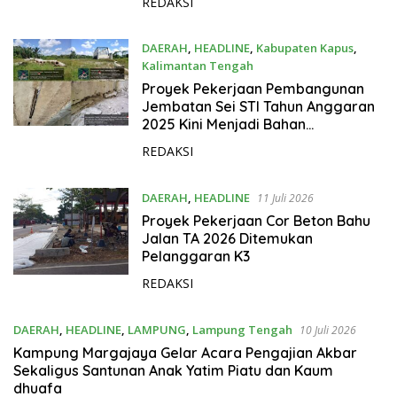
REDAKSI
DAERAH
,
HEADLINE
,
Kabupaten Kapus
,
Kalimantan Tengah
20 Juli 2026
Proyek Pekerjaan Pembangunan
Jembatan Sei STI Tahun Anggaran
2025 Kini Menjadi Bahan
Perbincangan Sejumlah Publik
REDAKSI
DAERAH
,
HEADLINE
11 Juli 2026
Proyek Pekerjaan Cor Beton Bahu
Jalan TA 2026 Ditemukan
Pelanggaran K3
REDAKSI
DAERAH
,
HEADLINE
,
LAMPUNG
,
Lampung Tengah
10 Juli 2026
Kampung Margajaya Gelar Acara Pengajian Akbar
Sekaligus Santunan Anak Yatim Piatu dan Kaum
dhuafa