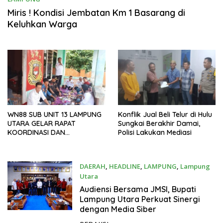
2 Agustus 2026
Miris ! Kondisi Jembatan Km 1 Basarang di
Keluhkan Warga
WN88 SUB UNIT 13 LAMPUNG
Konflik Jual Beli Telur di Hulu
UTARA GELAR RAPAT
Sungkai Berakhir Damai,
KOORDINASI DAN
Polisi Lakukan Mediasi
SILATURAHMI TAHUN 2026
DAERAH
,
HEADLINE
,
LAMPUNG
,
Lampung
Utara
23 Juli 2026
Audiensi Bersama JMSI, Bupati
Lampung Utara Perkuat Sinergi
dengan Media Siber