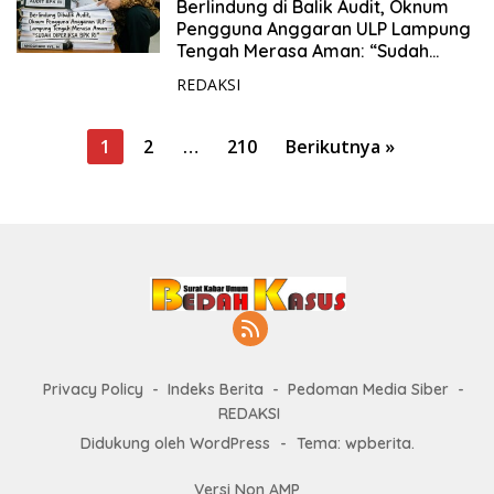
24 Juni 2026
Berlindung di Balik Audit, Oknum
Pengguna Anggaran ULP Lampung
Tengah Merasa Aman: “Sudah
Diperiksa BPK RI”
REDAKSI
P
1
2
…
210
Berikutnya »
a
g
i
n
a
s
i
p
Privacy Policy
Indeks Berita
Pedoman Media Siber
REDAKSI
o
Didukung oleh WordPress
-
Tema: wpberita.
s
Versi Non AMP