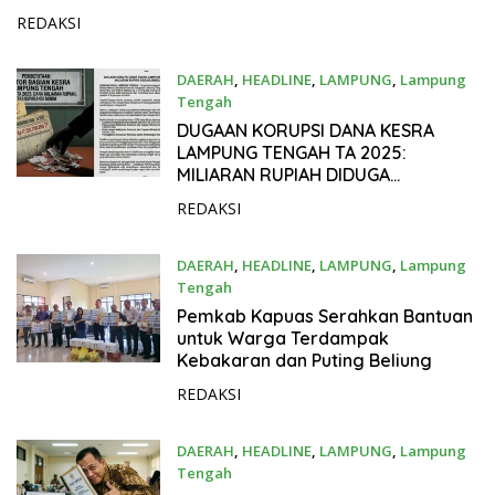
REDAKSI
DAERAH
,
HEADLINE
,
LAMPUNG
,
Lampung
Tengah
26 Juni 2026
DUGAAN KORUPSI DANA KESRA
LAMPUNG TENGAH TA 2025:
MILIARAN RUPIAH DIDUGA
DISELEWENGKAN
REDAKSI
DAERAH
,
HEADLINE
,
LAMPUNG
,
Lampung
Tengah
24 Juni 2026
Pemkab Kapuas Serahkan Bantuan
untuk Warga Terdampak
Kebakaran dan Puting Beliung
REDAKSI
DAERAH
,
HEADLINE
,
LAMPUNG
,
Lampung
Tengah