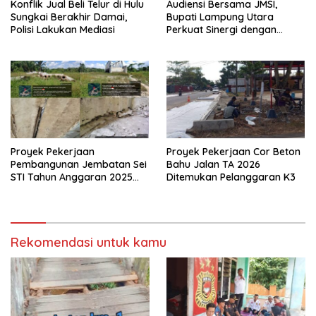
Konflik Jual Beli Telur di Hulu
Audiensi Bersama JMSI,
Sungkai Berakhir Damai,
Bupati Lampung Utara
Polisi Lakukan Mediasi
Perkuat Sinergi dengan
Media Siber
Proyek Pekerjaan
Proyek Pekerjaan Cor Beton
Pembangunan Jembatan Sei
Bahu Jalan TA 2026
STI Tahun Anggaran 2025
Ditemukan Pelanggaran K3
Kini Menjadi Bahan
Perbincangan Sejumlah
Publik
Rekomendasi untuk kamu