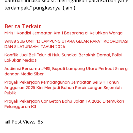
bantuan ini bisa sedikit meringankan para korban yang
terdampak,” pungkasnya.
(J
aini
)
Berita Terkait
Miris ! Kondisi Jembatan Km 1 Basarang di Keluhkan Warga
WN88 SUB UNIT 13 LAMPUNG UTARA GELAR RAPAT KOORDINASI
DAN SILATURAHMI TAHUN 2026
Konflik Jual Beli Telur di Hulu Sungkai Berakhir Damai, Polisi
Lakukan Mediasi
Audiensi Bersama JMSI, Bupati Lampung Utara Perkuat Sinergi
dengan Media Siber
Proyek Pekerjaan Pembangunan Jembatan Sei STI Tahun
Anggaran 2025 Kini Menjadi Bahan Perbincangan Sejumlah
Publik
Proyek Pekerjaan Cor Beton Bahu Jalan TA 2026 Ditemukan
Pelanggaran K3
Post Views:
85