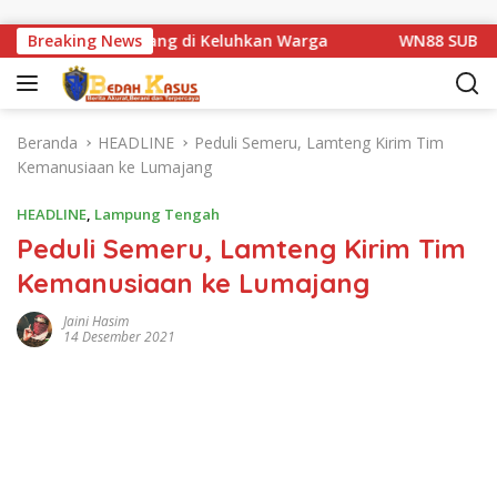
Langsung ke konten
tan Km 1 Basarang di Keluhkan Warga
Breaking News
WN88 SUB UNIT 1
Beranda
HEADLINE
Peduli Semeru, Lamteng Kirim Tim
Kemanusiaan ke Lumajang
HEADLINE
,
Lampung Tengah
Peduli Semeru, Lamteng Kirim Tim
Kemanusiaan ke Lumajang
Jaini Hasim
14 Desember 2021