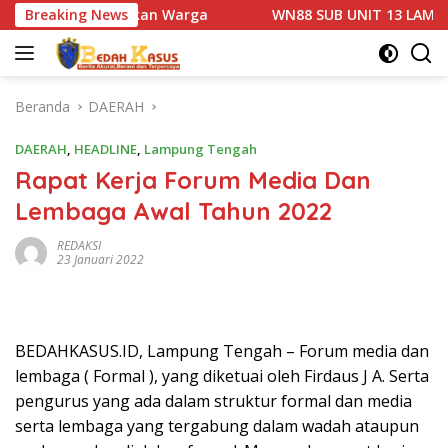
Langsung
kan Warga
Breaking News
WN88 SUB UNIT 13 LAMPUNG UTARA GELAR RA
ke
konten
Beranda
DAERAH
DAERAH
,
HEADLINE
,
Lampung Tengah
Rapat Kerja Forum Media Dan
Lembaga Awal Tahun 2022
REDAKSI
23 Januari 2022
BEDAHKASUS.ID, Lampung Tengah – Forum media dan
lembaga ( Formal ), yang diketuai oleh Firdaus J A. Serta
pengurus yang ada dalam struktur formal dan media
serta lembaga yang tergabung dalam wadah ataupun