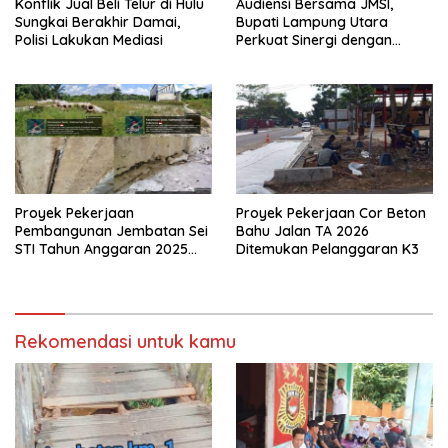
Konflik Jual Beli Telur di Hulu
Audiensi Bersama JMSI,
Sungkai Berakhir Damai,
Bupati Lampung Utara
Polisi Lakukan Mediasi
Perkuat Sinergi dengan
Media Siber
Proyek Pekerjaan
Proyek Pekerjaan Cor Beton
Pembangunan Jembatan Sei
Bahu Jalan TA 2026
STI Tahun Anggaran 2025
Ditemukan Pelanggaran K3
Kini Menjadi Bahan
Perbincangan Sejumlah
Publik
Rekomendasi untuk kamu