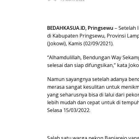
BEDAHKASUA.ID, Pringsewu
– Setelah
di Kabupaten Pringsewu, Provinsi Lam
(Jokowi), Kamis (02/09/2021).
“Alhamdulillah, Bendungan Way Sekampu
selesai dan siap difungsikan,” kata 
Namun sayangnya setelah adanya bend
merasa sangat kesulitan untuk menikmati
yang seharusnya bisa di lalui dari pek
lebih mudah dan cepat untuk di tempuh
Selasa 15/03/2022.
Salah satu warga pekon Banjarejo yang b