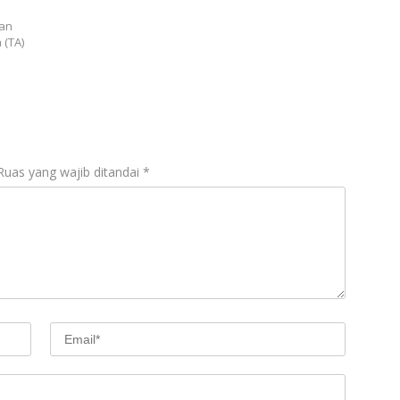
aan
 (TA)
Ruas yang wajib ditandai
*