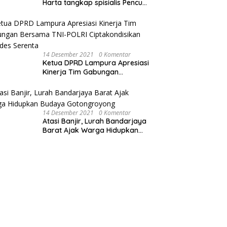
Harta tangkap spisialis Pencuri
sawit dan Membakar Dua Unit
Sepeda Motor
14 Desember 2021
0 Komentar
Ketua DPRD Lampura Apresiasi
Kinerja Tim Gabungan
Bersama TNI-POLRI
Ciptakondisikan Pilkades
Serenta
14 Desember 2021
0 Komentar
Atasi Banjir, Lurah Bandarjaya
Barat Ajak Warga Hidupkan
Budaya Gotongroyong