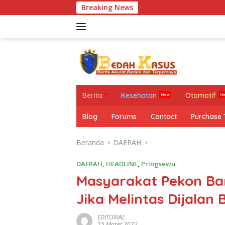
Langsung
Breaking News
Mir
ke
konten
Berita
Kesehatan
Otomotif
Blog
Forums
Contact
Purchase
Beranda
DAERAH
DAERAH
,
HEADLINE
,
Pringsewu
Masyarakat Pekon Ban
Jika Melintas Dijal
EDITORIAL
15 Maret 2022