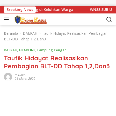
Langsung ke konten
 Km 1 Basarang di Keluhkan Warga
Breaking News
WN88 SUB UNIT 13 
Beranda
DAERAH
Taufik Hidayat Realisasikan Pembagian
BLT-DD Tahap 1,2,Dan3
DAERAH
,
HEADLINE
,
Lampung Tengah
Taufik Hidayat Realisasikan
Pembagian BLT-DD Tahap 1,2,Dan3
REDAKSI
21 Maret 2022