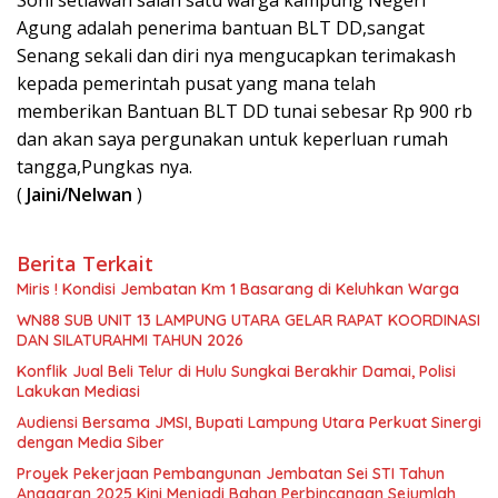
Soni setiawan salah satu warga kampung Negeri
Agung adalah penerima bantuan BLT DD,sangat
Senang sekali dan diri nya mengucapkan terimakash
kepada pemerintah pusat yang mana telah
memberikan Bantuan BLT DD tunai sebesar Rp 900 rb
dan akan saya pergunakan untuk keperluan rumah
tangga,Pungkas nya.
(
Jaini/Nelwan
)
Berita Terkait
Miris ! Kondisi Jembatan Km 1 Basarang di Keluhkan Warga
WN88 SUB UNIT 13 LAMPUNG UTARA GELAR RAPAT KOORDINASI
DAN SILATURAHMI TAHUN 2026
Konflik Jual Beli Telur di Hulu Sungkai Berakhir Damai, Polisi
Lakukan Mediasi
Audiensi Bersama JMSI, Bupati Lampung Utara Perkuat Sinergi
dengan Media Siber
Proyek Pekerjaan Pembangunan Jembatan Sei STI Tahun
Anggaran 2025 Kini Menjadi Bahan Perbincangan Sejumlah