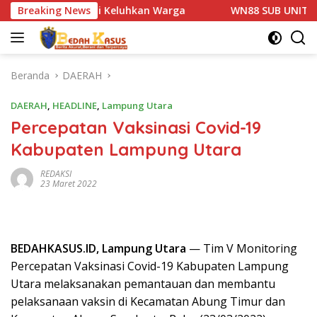
Langsung
 1 Basarang di Keluhkan Warga
Breaking News
WN88 SUB UNIT 13 LAM
ke
konten
Beranda
DAERAH
DAERAH
,
HEADLINE
,
Lampung Utara
Percepatan Vaksinasi Covid-19
Kabupaten Lampung Utara
REDAKSI
23 Maret 2022
BEDAHKASUS.ID, Lampung Utara
— Tim V Monitoring
Percepatan Vaksinasi Covid-19 Kabupaten Lampung
Utara melaksanakan pemantauan dan membantu
pelaksanaan vaksin di Kecamatan Abung Timur dan