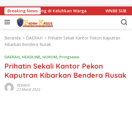
Langsung ke konten
an Km 1 Basarang di Keluhkan Warga
Breaking News
WN88 SUB UNIT 13
Beranda
DAERAH
Prihatin Sekali Kantor Pekon Kaputran
Kibarkan Bendera Rusak
DAERAH
,
HEADLINE
,
HUKUM
,
Pringsewu
Prihatin Sekali Kantor Pekon
Kaputran Kibarkan Bendera Rusak
REDAKSI
23 Maret 2022