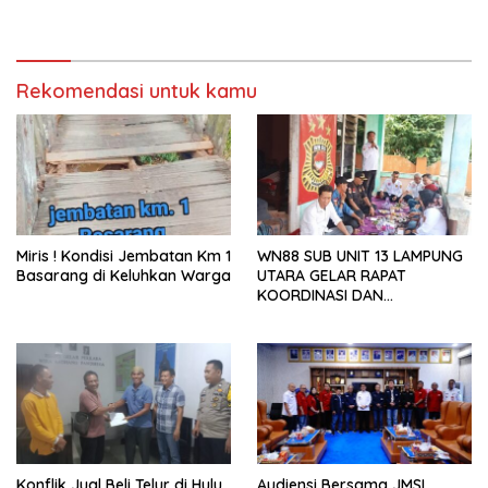
Kini Menjadi Bahan
Perbincangan Sejumlah
Publik
Rekomendasi untuk kamu
Miris ! Kondisi Jembatan Km 1
WN88 SUB UNIT 13 LAMPUNG
Basarang di Keluhkan Warga
UTARA GELAR RAPAT
KOORDINASI DAN
SILATURAHMI TAHUN 2026
Konflik Jual Beli Telur di Hulu
Audiensi Bersama JMSI,