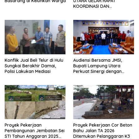
Basarang di Keluhkan Warga
UTARA GELAR RAPAT
KOORDINASI DAN
SILATURAHMI TAHUN 2026
Konflik Jual Beli Telur di Hulu
Audiensi Bersama JMSI,
Sungkai Berakhir Damai,
Bupati Lampung Utara
Polisi Lakukan Mediasi
Perkuat Sinergi dengan
Media Siber
Proyek Pekerjaan
Proyek Pekerjaan Cor Beton
Pembangunan Jembatan Sei
Bahu Jalan TA 2026
STI Tahun Anggaran 2025
Ditemukan Pelanggaran K3