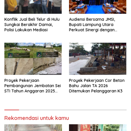
Konflik Jual Beli Telur di Hulu
Audiensi Bersama JMSI,
Sungkai Berakhir Damai,
Bupati Lampung Utara
Polisi Lakukan Mediasi
Perkuat Sinergi dengan
Media Siber
Proyek Pekerjaan
Proyek Pekerjaan Cor Beton
Pembangunan Jembatan Sei
Bahu Jalan TA 2026
STI Tahun Anggaran 2025
Ditemukan Pelanggaran K3
Kini Menjadi Bahan
Perbincangan Sejumlah
Publik
Rekomendasi untuk kamu