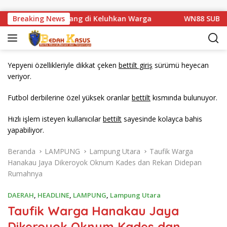
Langsung ke konten
an Km 1 Basarang di Keluhkan Warga
Breaking News
WN88 SUB UNIT 13
Yepyeni özellikleriyle dikkat çeken
bettilt giriş
sürümü heyecan
veriyor.
Futbol derbilerine özel yüksek oranlar
bettilt
kısmında bulunuyor.
Hızlı işlem isteyen kullanıcılar
bettilt
sayesinde kolayca bahis
yapabiliyor.
Beranda
LAMPUNG
Lampung Utara
Taufik Warga
Hanakau Jaya Dikeroyok Oknum Kades dan Rekan Didepan
Rumahnya
DAERAH
,
HEADLINE
,
LAMPUNG
,
Lampung Utara
Taufik Warga Hanakau Jaya
Dikeroyok Oknum Kades dan