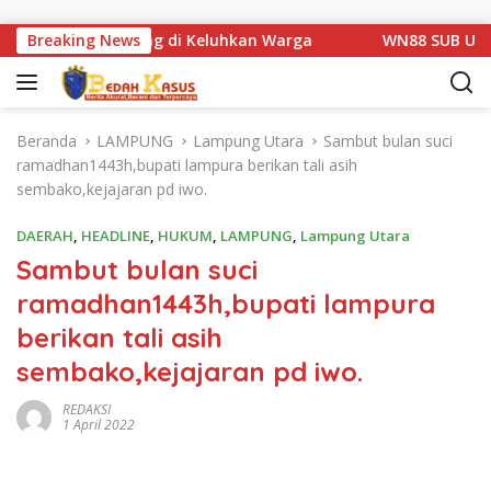
Langsung ke konten
n Km 1 Basarang di Keluhkan Warga
Breaking News
WN88 SUB UNIT 13
Beranda
LAMPUNG
Lampung Utara
Sambut bulan suci
ramadhan1443h,bupati lampura berikan tali asih
sembako,kejajaran pd iwo.
DAERAH
,
HEADLINE
,
HUKUM
,
LAMPUNG
,
Lampung Utara
Sambut bulan suci
ramadhan1443h,bupati lampura
berikan tali asih
sembako,kejajaran pd iwo.
REDAKSI
1 April 2022