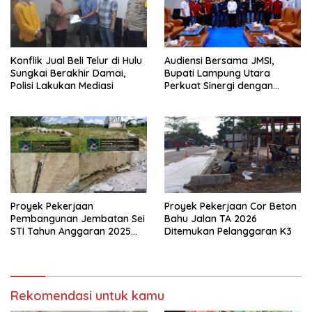
Konflik Jual Beli Telur di Hulu
Audiensi Bersama JMSI,
Sungkai Berakhir Damai,
Bupati Lampung Utara
Polisi Lakukan Mediasi
Perkuat Sinergi dengan
Media Siber
Proyek Pekerjaan
Proyek Pekerjaan Cor Beton
Pembangunan Jembatan Sei
Bahu Jalan TA 2026
STI Tahun Anggaran 2025
Ditemukan Pelanggaran K3
Kini Menjadi Bahan
Perbincangan Sejumlah
Publik
Rekomendasi untuk kamu