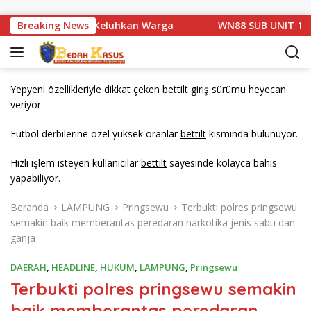
Langsung ke konten
 Basarang di Keluhkan Warga
Breaking News
WN88 SUB UNIT 13 LAMPU
Yepyeni özellikleriyle dikkat çeken
bettilt giriş
sürümü heyecan
veriyor.
Futbol derbilerine özel yüksek oranlar
bettilt
kısmında bulunuyor.
Hızlı işlem isteyen kullanıcılar
bettilt
sayesinde kolayca bahis
yapabiliyor.
Beranda
LAMPUNG
Pringsewu
Terbukti polres pringsewu
semakin baik memberantas peredaran narkotika jenis sabu dan
ganja
DAERAH
,
HEADLINE
,
HUKUM
,
LAMPUNG
,
Pringsewu
Terbukti polres pringsewu semakin
baik memberantas peredaran