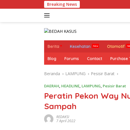
Langsung
Breaking News
ke
konten
Berita
Kesehatan
Otomotif
Blog
Forums
Contact
Purchase
Beranda
LAMPUNG
Pesisir Barat
DAERAH
,
HEADLINE
,
LAMPUNG
,
Pesisir Barat
Peratin Pekon Way Nu
Sampah
REDAKSI
7 April 2022