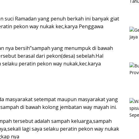
an suci Ramadan yang penuh berkah ini banyak giat
peratin pekon way nukak kec,karya Penggawa
aran nya bersih”sampah yang menumpuk di bawah
sebut berasal dari pekon(desa) sebelah.Hal
 selaku peratin pekon way nukak,kec.karya
da masyarakat setempat maupun masyarakat yang
 sampah di bawah kolong jembatan way mayah ini.
ampah tersebut adalah sampah keluarga,sampah
ya,sekali lagi saya selaku peratin pekon way nukak
gkap nya