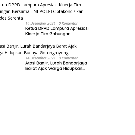
Sepeda Motor
14 Desember 2021
0 Komentar
Ketua DPRD Lampura Apresiasi
Kinerja Tim Gabungan
Bersama TNI-POLRI
Ciptakondisikan Pilkades
Serenta
14 Desember 2021
0 Komentar
Atasi Banjir, Lurah Bandarjaya
Barat Ajak Warga Hidupkan
Budaya Gotongroyong