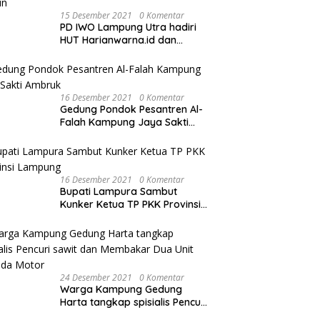
15 Desember 2021
0 Komentar
PD IWO Lampung Utra hadiri
HUT Harianwarna.id dan
Warna TV Lampung ke-2
Tahun
16 Desember 2021
0 Komentar
Gedung Pondok Pesantren Al-
Falah Kampung Jaya Sakti
Ambruk
16 Desember 2021
0 Komentar
Bupati Lampura Sambut
Kunker Ketua TP PKK Provinsi
Lampung
24 Desember 2021
0 Komentar
Warga Kampung Gedung
Harta tangkap spisialis Pencuri
sawit dan Membakar Dua Unit