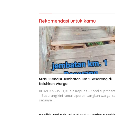
Menjadi 
Sejumlah
Rekomendasi untuk kamu
Miris ! Kondisi Jembatan Km 1 Basarang di
Keluhkan Warga
BEDAHKASUS.ID, Kuala Kapuas – Kondisi Jembat
1 Basarang kini ramai diperbincangkan warga, s
satunya…
Konflik Jual Beli Telur di Hulu Sungkai Berakh