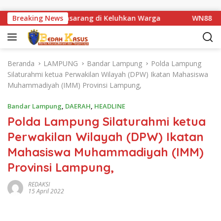
Langsung ke konten
embatan Km 1 Basarang di Keluhkan Warga
Breaking News
WN88 SUB UNI
Beranda
LAMPUNG
Bandar Lampung
Polda Lampung
Silaturahmi ketua Perwakilan Wilayah (DPW) Ikatan Mahasiswa
Muhammadiyah (IMM) Provinsi Lampung,
Bandar Lampung
,
DAERAH
,
HEADLINE
Polda Lampung Silaturahmi ketua
Perwakilan Wilayah (DPW) Ikatan
Mahasiswa Muhammadiyah (IMM)
Provinsi Lampung,
REDAKSI
15 April 2022