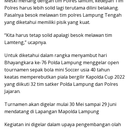
Meski menang dengan tim Polres lamtim, kedepan Tim
Polres harus lebih solid lagi terutama dilini belakang.
Pasalnya besok melawan tim polres Lampung Tengah
yang diketahui memiliki pisik yang kuat.
“Kita harus tetap solid apalagi besok melawan tim
Lamteng,” ucapnya.
Untuk diketahui dalam rangka menyambut hari
Bhayangkara ke-76 Polda Lampung menggelar open
tournamen sepak bola mini Soccer usia 40 tahun
keatas memperebutkan piala bergilir Kapolda Cup 2022
yang diikuti 32 tim satker Polda Lampung dan Polres
Jajaran.
Turnamen akan digelar mulai 30 Mei sampai 29 Juni
mendatang di Lapangan Mapolda Lampung
Kegiatan ini digelar dalam upaya pengembangan olah