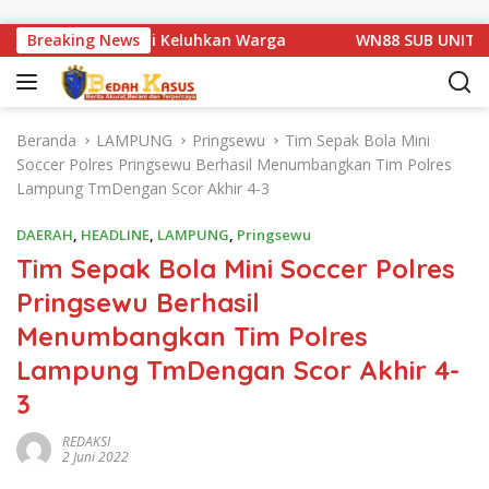
Langsung ke konten
 1 Basarang di Keluhkan Warga
Breaking News
WN88 SUB UNIT 13 LAM
Beranda
LAMPUNG
Pringsewu
Tim Sepak Bola Mini
Soccer Polres Pringsewu Berhasil Menumbangkan Tim Polres
Lampung TmDengan Scor Akhir 4-3
DAERAH
,
HEADLINE
,
LAMPUNG
,
Pringsewu
Tim Sepak Bola Mini Soccer Polres
Pringsewu Berhasil
Menumbangkan Tim Polres
Lampung TmDengan Scor Akhir 4-
3
REDAKSI
2 Juni 2022