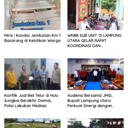
Miris ! Kondisi Jembatan Km 1
WN88 SUB UNIT 13 LAMPUNG
Basarang di Keluhkan Warga
UTARA GELAR RAPAT
KOORDINASI DAN
SILATURAHMI TAHUN 2026
Konflik Jual Beli Telur di Hulu
Audiensi Bersama JMSI,
Sungkai Berakhir Damai,
Bupati Lampung Utara
Polisi Lakukan Mediasi
Perkuat Sinergi dengan
Media Siber