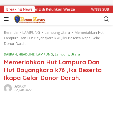
Langsung ke konten
tan Km 1 Basarang di Keluhkan Warga
Breaking News
WN88 SUB UNIT 1
Beranda
LAMPUNG
Lampung Utara
Memeriahkan Hut
Lampura Dan Hut Bayangkara k76 ,Iks Beserta Ikapa Gelar
Donor Darah.
DAERAH
,
HEADLINE
,
LAMPUNG
,
Lampung Utara
Memeriahkan Hut Lampura Dan
Hut Bayangkara k76 ,Iks Beserta
Ikapa Gelar Donor Darah.
REDAKSI
22 Juni 2022