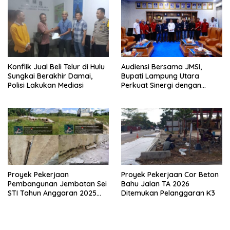
Konflik Jual Beli Telur di Hulu
Audiensi Bersama JMSI,
Sungkai Berakhir Damai,
Bupati Lampung Utara
Polisi Lakukan Mediasi
Perkuat Sinergi dengan
Media Siber
Proyek Pekerjaan
Proyek Pekerjaan Cor Beton
Pembangunan Jembatan Sei
Bahu Jalan TA 2026
STI Tahun Anggaran 2025
Ditemukan Pelanggaran K3
Kini Menjadi Bahan
Perbincangan Sejumlah
Publik