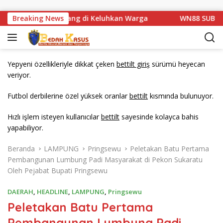
Langsung ke konten
tan Km 1 Basarang di Keluhkan Warga
Breaking News
WN88 SUB UNIT 1
Yepyeni özellikleriyle dikkat çeken
bettilt giriş
sürümü heyecan
veriyor.
Futbol derbilerine özel yüksek oranlar
bettilt
kısmında bulunuyor.
Hızlı işlem isteyen kullanıcılar
bettilt
sayesinde kolayca bahis
yapabiliyor.
Beranda
LAMPUNG
Pringsewu
Peletakan Batu Pertama
Pembangunan Lumbung Padi Masyarakat di Pekon Sukaratu
Oleh Pejabat Bupati Pringsewu
DAERAH
,
HEADLINE
,
LAMPUNG
,
Pringsewu
Peletakan Batu Pertama
Pembangunan Lumbung Padi