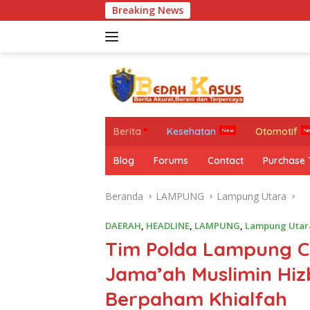
Langsung
Breaking News
ke
konten
Berita
Kesehatan
Otomotif
Blog
Forums
Contact
Purchase
Beranda
LAMPUNG
Lampung Utara
DAERAH
,
HEADLINE
,
LAMPUNG
,
Lampung Utar
Tim Polda Lampung C
Jama’ah Muslimin Hizb
Berpaham Khialfah