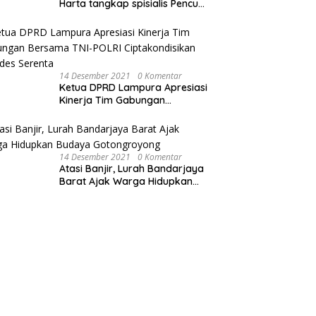
Harta tangkap spisialis Pencuri
sawit dan Membakar Dua Unit
Sepeda Motor
14 Desember 2021
0 Komentar
Ketua DPRD Lampura Apresiasi
Kinerja Tim Gabungan
Bersama TNI-POLRI
Ciptakondisikan Pilkades
Serenta
14 Desember 2021
0 Komentar
Atasi Banjir, Lurah Bandarjaya
Barat Ajak Warga Hidupkan
Budaya Gotongroyong