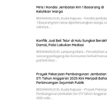
Miris ! Kondisi Jembatan Km 1 Basarang di
Keluhkan Warga
BEDAHKASUS.ID, Kuala Kapuas – Kondisi Jembat
1 Basarang kini ramai diperbincangkan warga, s
satunya…
Konflik Jual Beli Telur di Hulu Sungkai Berakh
Damai, Polisi Lakukan Mediasi
BEDAHKASUS.ID, Lampung Utara – Perselisihan 
seorang pedagang dan konsumen terkait transa
jual beli telur…
Proyek Pekerjaan Pembangunan Jembatan 
STI Tahun Anggaran 2025 Kini Menjadi Baha
Perbincangan Sejumlah Publik
BEDAHKASUS.ID, Kuala Kapuas – Proyek Pekerj
Pembangunan Jembatan Sei STI Tahun Anggaran
2025 milik…