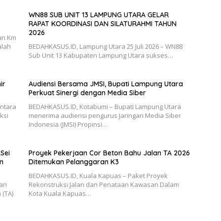
WN88 SUB UNIT 13 LAMPUNG UTARA GELAR
RAPAT KOORDINASI DAN SILATURAHMI TAHUN
2026
an Km
alah
BEDAHKASUS.ID, Lampung Utara 25 Juli 2026 – WN88
Sub Unit 13 Kabupaten Lampung Utara sukses…
ir
Audiensi Bersama JMSI, Bupati Lampung Utara
Perkuat Sinergi dengan Media Siber
antara
BEDAHKASUS.ID, Kotabumi – Bupati Lampung Utara
ksi
menerima audiensi pengurus Jaringan Media Siber
Indonesia (JMSI) Propinsi…
Sei
Proyek Pekerjaan Cor Beton Bahu Jalan TA 2026
n
Ditemukan Pelanggaran K3
BEDAHKASUS.ID, Kuala Kapuas – Paket Proyek
aan
Rekonstruksi Jalan dan Penataan Kawasan Dalam
 (TA)
Kota Kuala Kapuas…