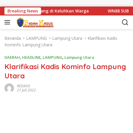
Langsung ke konten
tan Km 1 Basarang di Keluhkan Warga
Breaking News
WN88 SUB UNIT 1
Beranda
LAMPUNG
Lampung Utara
Klarifikasi Kadis
Kominfo Lampung Utara
DAERAH
,
HEADLINE
,
LAMPUNG
,
Lampung Utara
Klarifikasi Kadis Kominfo Lampung
Utara
REDAKSI
21 Juli 2022