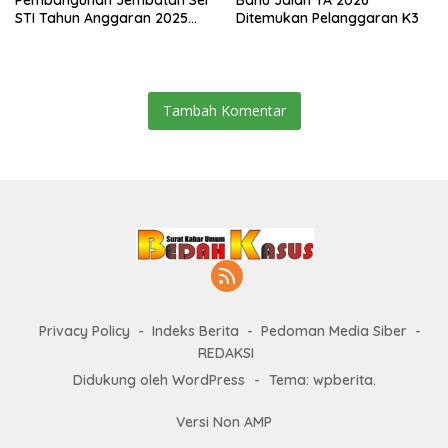
Pembangunan Jembatan Sei
Bahu Jalan TA 2026
STI Tahun Anggaran 2025
Ditemukan Pelanggaran K3
Kini Menjadi Bahan
Perbincangan Sejumlah
Publik
Tambah Komentar
Privacy Policy
Indeks Berita
Pedoman Media Siber
REDAKSI
Didukung oleh WordPress
-
Tema: wpberita.
Versi Non AMP