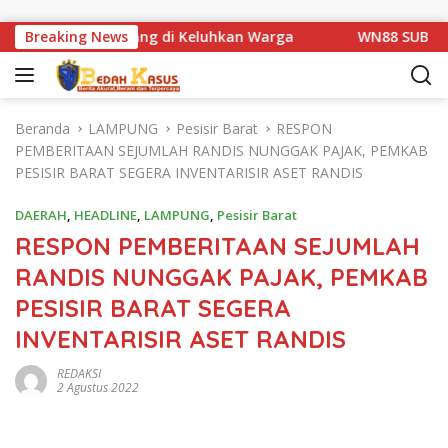
Langsung ke konten
an Km 1 Basarang di Keluhkan Warga
Breaking News
WN88 SUB UNIT 13
Beranda
LAMPUNG
Pesisir Barat
RESPON
PEMBERITAAN SEJUMLAH RANDIS NUNGGAK PAJAK, PEMKAB
PESISIR BARAT SEGERA INVENTARISIR ASET RANDIS
DAERAH
,
HEADLINE
,
LAMPUNG
,
Pesisir Barat
RESPON PEMBERITAAN SEJUMLAH
RANDIS NUNGGAK PAJAK, PEMKAB
PESISIR BARAT SEGERA
INVENTARISIR ASET RANDIS
REDAKSI
2 Agustus 2022