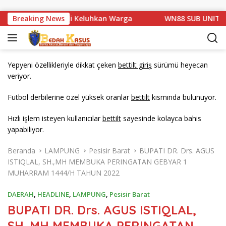
Langsung ke konten
 1 Basarang di Keluhkan Warga
Breaking News
WN88 SUB UNIT 13 LAM
Yepyeni özellikleriyle dikkat çeken
bettilt giriş
sürümü heyecan
veriyor.
Futbol derbilerine özel yüksek oranlar
bettilt
kısmında bulunuyor.
Hızlı işlem isteyen kullanıcılar
bettilt
sayesinde kolayca bahis
yapabiliyor.
Beranda
LAMPUNG
Pesisir Barat
BUPATI DR. Drs. AGUS
ISTIQLAL, SH.,MH MEMBUKA PERINGATAN GEBYAR 1
MUHARRAM 1444/H TAHUN 2022
DAERAH
,
HEADLINE
,
LAMPUNG
,
Pesisir Barat
BUPATI DR. Drs. AGUS ISTIQLAL,
SH.,MH MEMBUKA PERINGATAN