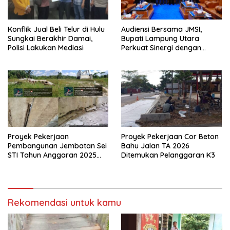
Konflik Jual Beli Telur di Hulu
Audiensi Bersama JMSI,
Sungkai Berakhir Damai,
Bupati Lampung Utara
Polisi Lakukan Mediasi
Perkuat Sinergi dengan
Media Siber
Proyek Pekerjaan
Proyek Pekerjaan Cor Beton
Pembangunan Jembatan Sei
Bahu Jalan TA 2026
STI Tahun Anggaran 2025
Ditemukan Pelanggaran K3
Kini Menjadi Bahan
Perbincangan Sejumlah
Publik
Rekomendasi untuk kamu