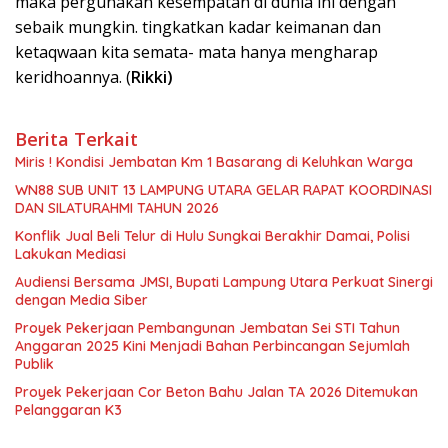
maka pergunakan kesempatan di dunia ini dengan
sebaik mungkin. tingkatkan kadar keimanan dan
ketaqwaan kita semata- mata hanya mengharap
keridhoannya. (
Rikki)
Berita Terkait
Miris ! Kondisi Jembatan Km 1 Basarang di Keluhkan Warga
WN88 SUB UNIT 13 LAMPUNG UTARA GELAR RAPAT KOORDINASI
DAN SILATURAHMI TAHUN 2026
Konflik Jual Beli Telur di Hulu Sungkai Berakhir Damai, Polisi
Lakukan Mediasi
Audiensi Bersama JMSI, Bupati Lampung Utara Perkuat Sinergi
dengan Media Siber
Proyek Pekerjaan Pembangunan Jembatan Sei STI Tahun
Anggaran 2025 Kini Menjadi Bahan Perbincangan Sejumlah
Publik
Proyek Pekerjaan Cor Beton Bahu Jalan TA 2026 Ditemukan
Pelanggaran K3