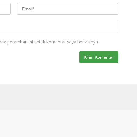
ada peramban ini untuk komentar saya berikutnya.
Privacy Policy
Indeks Berita
Pedoman Media Siber
REDAKS
Didukung oleh WordPress
-
Tema: wpberita.