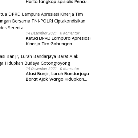
Harta tangkap spisialis Pencuri
sawit dan Membakar Dua Unit
Sepeda Motor
14 Desember 2021
0 Komentar
Ketua DPRD Lampura Apresiasi
Kinerja Tim Gabungan
Bersama TNI-POLRI
Ciptakondisikan Pilkades
Serenta
14 Desember 2021
0 Komentar
Atasi Banjir, Lurah Bandarjaya
Barat Ajak Warga Hidupkan
Budaya Gotongroyong