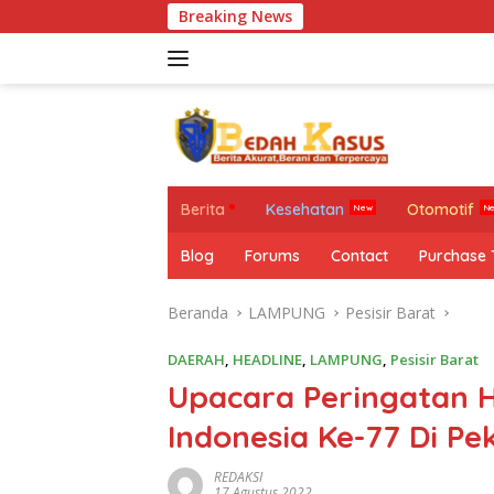
Langsung
Breaking News
M
ke
konten
Berita
Kesehatan
Otomotif
Blog
Forums
Contact
Purchase
Beranda
LAMPUNG
Pesisir Barat
DAERAH
,
HEADLINE
,
LAMPUNG
,
Pesisir Barat
Upacara Peringatan 
Indonesia Ke-77 Di P
REDAKSI
17 Agustus 2022