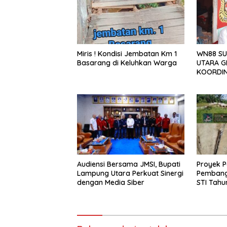
Miris ! Kondisi Jembatan Km 1
WN88 SU
Basarang di Keluhkan Warga
UTARA G
KOORDIN
TAHUN 2
Audiensi Bersama JMSI, Bupati
Proyek P
Lampung Utara Perkuat Sinergi
Pembang
dengan Media Siber
STI Tahu
Menjadi 
Sejumlah