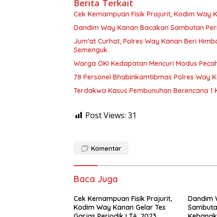
Berita Terkait
Cek Kemampuan Fisik Prajurit, Kodim Way Ka
Dandim Way Kanan Bacakan Sambutan Perin
Jum’at Curhat, Polres Way Kanan Beri Him
Semenguk
Warga OKI Kedapatan Mencuri Modus Pecah
78 Personel Bhabinkamtibmas Polres Way Ka
Terdakwa Kasus Pembunuhan Berencana 1 K
Post Views:
31
Komentar
Baca Juga
Cek Kemampuan Fisik Prajurit,
Dandim 
Kodim Way Kanan Gelar Tes
Sambutan
Garjas Periodik I TA. 2023
Kebangki