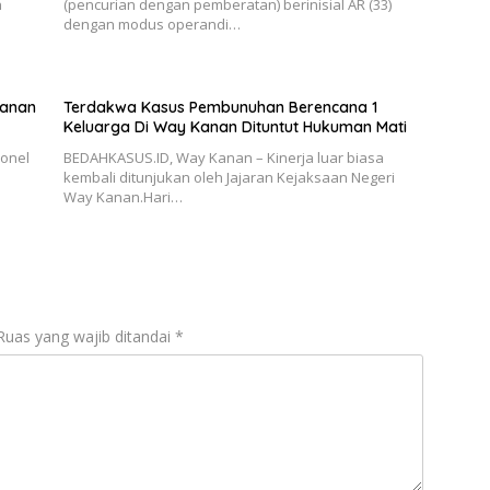
n
(pencurian dengan pemberatan) berinisial AR (33)
dengan modus operandi…
Kanan
Terdakwa Kasus Pembunuhan Berencana 1
Keluarga Di Way Kanan Dituntut Hukuman Mati
onel
BEDAHKASUS.ID, Way Kanan – Kinerja luar biasa
kembali ditunjukan oleh Jajaran Kejaksaan Negeri
Way Kanan.Hari…
Ruas yang wajib ditandai
*