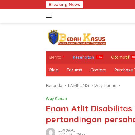
Langsung
Breaking News
Mi
ke
konten
Berita
Kesehatan
Otomotif
Blog
Forums
Contact
Purchase
Beranda
LAMPUNG
Way Kanan
Way Kanan
Enam Atlit Disabilit
pertandingan persaha
EDITORIAL
22 Agustus 2022