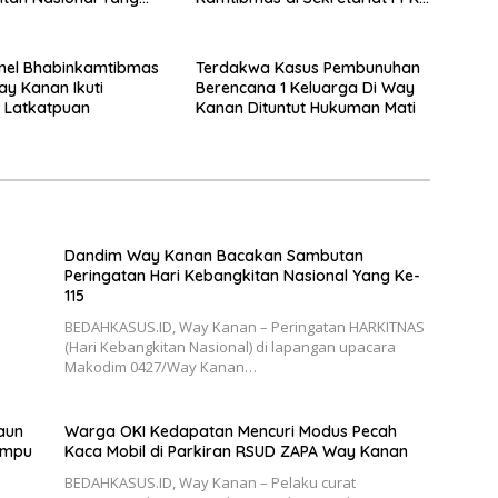
Kecamatan Umpu Semenguk
nel Bhabinkamtibmas
Terdakwa Kasus Pembunuhan
ay Kanan Ikuti
Berencana 1 Keluarga Di Way
 Latkatpuan
Kanan Dituntut Hukuman Mati
Dandim Way Kanan Bacakan Sambutan
Peringatan Hari Kebangkitan Nasional Yang Ke-
115
BEDAHKASUS.ID, Way Kanan – Peringatan HARKITNAS
(Hari Kebangkitan Nasional) di lapangan upacara
Makodim 0427/Way Kanan…
aun
Warga OKI Kedapatan Mencuri Modus Pecah
Umpu
Kaca Mobil di Parkiran RSUD ZAPA Way Kanan
BEDAHKASUS.ID, Way Kanan – Pelaku curat