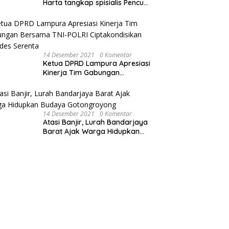
Harta tangkap spisialis Pencuri
sawit dan Membakar Dua Unit
Sepeda Motor
14 Desember 2021
0 Komentar
Ketua DPRD Lampura Apresiasi
Kinerja Tim Gabungan
Bersama TNI-POLRI
Ciptakondisikan Pilkades
Serenta
14 Desember 2021
0 Komentar
Atasi Banjir, Lurah Bandarjaya
Barat Ajak Warga Hidupkan
Budaya Gotongroyong