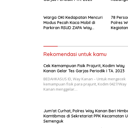
Ke-115
Warga OKI Kedapatan Mencuri
78 Perso
Modus Pecah Kaca Mobil di
Polres W
Parkiran RSUD ZAPA Way
Kegiatan
Kanan
Rekomendasi untuk kamu
Cek Kemampuan Fisik Prajurit, Kodim Way
Kanan Gelar Tes Garjas Periodik I TA. 2023
BEDAHKASUS ID, Way Kanan – Untuk mengecek
kemampuan fisik para prajurit, Kodim 0427/Way
Kanan menggelar…
Jum’at Curhat, Polres Way Kanan Beri Himb
Kamtibmas di Sekretariat PPK Kecamatan 
Semenguk