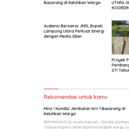
Basarang di Keluhkan Warga
UTARA G
KOORDIN
TAHUN 2
Audiensi Bersama JMSI, Bupati
Lampung Utara Perkuat Sinergi
dengan Media Siber
Proyek P
Pembang
STI Tahu
Menjadi 
Sejumlah
Rekomendasi untuk kamu
Miris ! Kondisi Jembatan Km 1 Basarang di
Keluhkan Warga
BEDAHKASUS.ID, Kuala Kapuas – Kondisi Jembat
1 Basarang kini ramai diperbincangkan warga, s