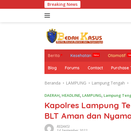
Langsung
Breaking News
ke
konten
Berita
Kesehatan
Otomotif
Blog
Forums
Contact
Purchase
Beranda
LAMPUNG
Lampung Tengah
DAERAH
,
HEADLINE
,
LAMPUNG
,
Lampung Ten
Kapolres Lampung Te
BLT Aman dan Nyam
REDAKSI
14 September 2022