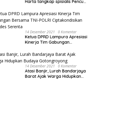
Harta tangkap spisialis Pencuri
sawit dan Membakar Dua Unit
Sepeda Motor
14 Desember 2021
0 Komentar
Ketua DPRD Lampura Apresiasi
Kinerja Tim Gabungan
Bersama TNI-POLRI
Ciptakondisikan Pilkades
Serenta
14 Desember 2021
0 Komentar
Atasi Banjir, Lurah Bandarjaya
Barat Ajak Warga Hidupkan
Budaya Gotongroyong