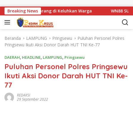
Langsung ke konten
atan Km 1 Basarang di Keluhkan Warga
Breaking News
WN88 SUB UNIT 
Beranda
LAMPUNG
Pringsewu
Puluhan Personel Polres
Pringsewu Ikuti Aksi Donor Darah HUT TNI Ke-77
DAERAH
,
HEADLINE
,
LAMPUNG
,
Pringsewu
Puluhan Personel Polres Pringsewu
Ikuti Aksi Donor Darah HUT TNI Ke-
77
REDAKSI
29 September 2022