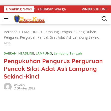
Langsung ke konten
m 1 Basarang di Keluhkan Warga
Breaking News
WN88 SUB UNIT 13 LA
Beranda
LAMPUNG
Lampung Tengah
Pengukuhan
Pengurus Perguruan Pencak Silat Adat Asli Lampung Sekinci-
Kinci
DAERAH
,
HEADLINE
,
LAMPUNG
,
Lampung Tengah
Pengukuhan Pengurus Perguruan
Pencak Silat Adat Asli Lampung
Sekinci-Kinci
REDAKSI
2 Oktober 2022