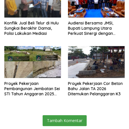
Konflik Jual Beli Telur di Hulu
Audiensi Bersama JMSI,
Sungkai Berakhir Damai,
Bupati Lampung Utara
Polisi Lakukan Mediasi
Perkuat Sinergi dengan
Media Siber
Proyek Pekerjaan
Proyek Pekerjaan Cor Beton
Pembangunan Jembatan Sei
Bahu Jalan TA 2026
STI Tahun Anggaran 2025
Ditemukan Pelanggaran K3
Kini Menjadi Bahan
Perbincangan Sejumlah
Publik
Tambah Komentar