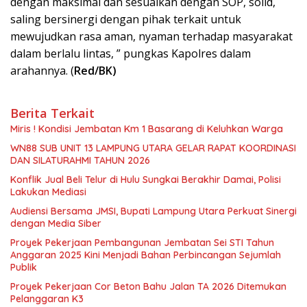
dengan maksimal dan sesuaikan dengan SOP, solid,
saling bersinergi dengan pihak terkait untuk
mewujudkan rasa aman, nyaman terhadap masyarakat
dalam berlalu lintas, ” pungkas Kapolres dalam
arahannya. (
Red/BK)
Berita Terkait
Miris ! Kondisi Jembatan Km 1 Basarang di Keluhkan Warga
WN88 SUB UNIT 13 LAMPUNG UTARA GELAR RAPAT KOORDINASI
DAN SILATURAHMI TAHUN 2026
Konflik Jual Beli Telur di Hulu Sungkai Berakhir Damai, Polisi
Lakukan Mediasi
Audiensi Bersama JMSI, Bupati Lampung Utara Perkuat Sinergi
dengan Media Siber
Proyek Pekerjaan Pembangunan Jembatan Sei STI Tahun
Anggaran 2025 Kini Menjadi Bahan Perbincangan Sejumlah
Publik
Proyek Pekerjaan Cor Beton Bahu Jalan TA 2026 Ditemukan
Pelanggaran K3