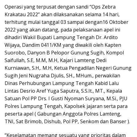
Operasi yang terpusat dengan sandi ‘’Ops Zebra
Krakatau 2022’’ akan dilaksanakan selama 14 hari,
terhitung mulai tanggal 03 sampai dengan16 Oktober
2022 yang akan datang, pada pelaksanaan apel ini
dihadiri Wakil Bupati Lampung Tengah Dr. Ardito
Wijaya, Dandim 0411/KM yang diwakili oleh Kapten
Suorobo, Danyon B Pelopor Gunung Sugih, Kompol
Saifullah, S.E, M.M, M.H, Kajari Lamteng Dedi
Kurniawan, S.H,. M.H, Ketua Pengadilan Negeri Gunung
Sugih Jeni Nugraha Djulis, SH., MHum., perwakilan
Dinas Perhubungan Lampung Tengah Kabid Lalu
Lintas Desrio Aref Yuga Saputra, S.S.It., MT., Kepala
Satuan Pol PP Drs. I Gusti Nyoman Suryana, M.Si., PJU
Polres Lampung Tengah, Kapolsek jajaran serta para
peserta apel ( Gabungan Anggota Polres Lamteng,
TNI, Sat Brimob, Dishub, Pol PP, Senkom dan Banser ).
“Keselamatan memang sesuatu yang prioritas dalam