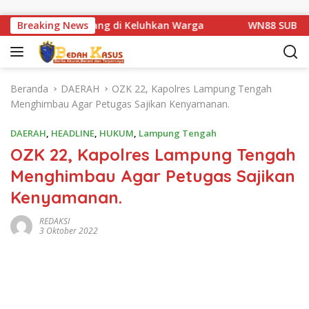
Langsung ke konten
an Km 1 Basarang di Keluhkan Warga
Breaking News
WN88 SUB UNIT 13
Beranda
DAERAH
OZK 22, Kapolres Lampung Tengah
Menghimbau Agar Petugas Sajikan Kenyamanan.
DAERAH
,
HEADLINE
,
HUKUM
,
Lampung Tengah
OZK 22, Kapolres Lampung Tengah
Menghimbau Agar Petugas Sajikan
Kenyamanan.
REDAKSI
3 Oktober 2022