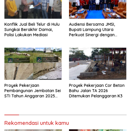
Konflik Jual Beli Telur di Hulu
Audiensi Bersama JMSI,
Sungkai Berakhir Damai,
Bupati Lampung Utara
Polisi Lakukan Mediasi
Perkuat Sinergi dengan
Media Siber
Proyek Pekerjaan
Proyek Pekerjaan Cor Beton
Pembangunan Jembatan Sei
Bahu Jalan TA 2026
STI Tahun Anggaran 2025
Ditemukan Pelanggaran K3
Kini Menjadi Bahan
Perbincangan Sejumlah
Publik
Rekomendasi untuk kamu