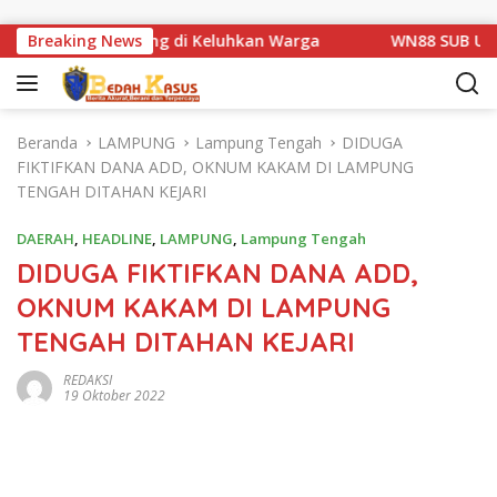
Langsung ke konten
n Km 1 Basarang di Keluhkan Warga
Breaking News
WN88 SUB UNIT 13 
Beranda
LAMPUNG
Lampung Tengah
DIDUGA
FIKTIFKAN DANA ADD, OKNUM KAKAM DI LAMPUNG
TENGAH DITAHAN KEJARI
DAERAH
,
HEADLINE
,
LAMPUNG
,
Lampung Tengah
DIDUGA FIKTIFKAN DANA ADD,
OKNUM KAKAM DI LAMPUNG
TENGAH DITAHAN KEJARI
REDAKSI
19 Oktober 2022