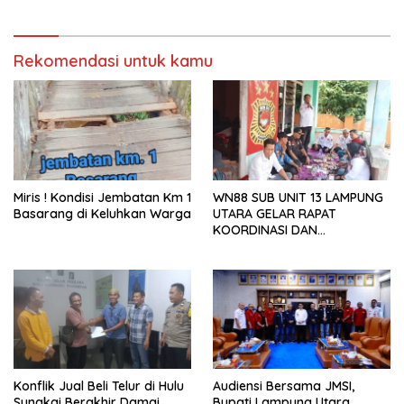
Perbincangan Sejumlah
Publik
Rekomendasi untuk kamu
Miris ! Kondisi Jembatan Km 1
WN88 SUB UNIT 13 LAMPUNG
Basarang di Keluhkan Warga
UTARA GELAR RAPAT
KOORDINASI DAN
SILATURAHMI TAHUN 2026
Konflik Jual Beli Telur di Hulu
Audiensi Bersama JMSI,
Sungkai Berakhir Damai,
Bupati Lampung Utara