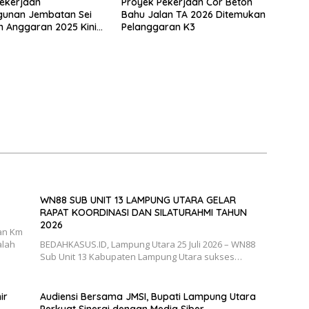
ekerjaan
Proyek Pekerjaan Cor Beton
unan Jembatan Sei
Bahu Jalan TA 2026 Ditemukan
n Anggaran 2025 Kini
Pelanggaran K3
Bahan Perbincangan
 Publik
WN88 SUB UNIT 13 LAMPUNG UTARA GELAR
RAPAT KOORDINASI DAN SILATURAHMI TAHUN
2026
an Km
alah
BEDAHKASUS.ID, Lampung Utara 25 Juli 2026 – WN88
Sub Unit 13 Kabupaten Lampung Utara sukses…
ir
Audiensi Bersama JMSI, Bupati Lampung Utara