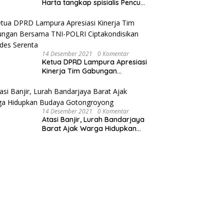
Harta tangkap spisialis Pencuri
sawit dan Membakar Dua Unit
Sepeda Motor
14 Desember 2021
0 Komentar
Ketua DPRD Lampura Apresiasi
Kinerja Tim Gabungan
Bersama TNI-POLRI
Ciptakondisikan Pilkades
Serenta
14 Desember 2021
0 Komentar
Atasi Banjir, Lurah Bandarjaya
Barat Ajak Warga Hidupkan
Budaya Gotongroyong