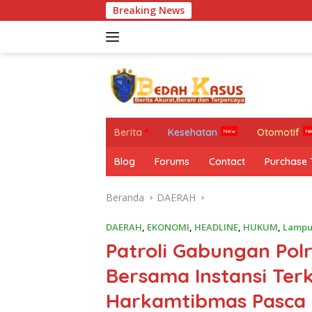
Langsung
Breaking News
ke
konten
Berita
Kesehatan
Otomotif
Blog
Forums
Contact
Purchase
Beranda
DAERAH
DAERAH
,
EKONOMI
,
HEADLINE
,
HUKUM
,
Lampu
Patroli Gabungan Po
Bersama Instansi Ter
Harkamtibmas Pasca 