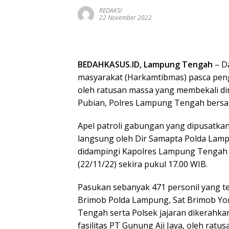
REDAKSI
22 November 2022
BEDAHKASUS.ID, Lampung Tengah
– D
masyarakat (Harkamtibmas) pasca pen
oleh ratusan massa yang membekali dir
Pubian, Polres Lampung Tengah bersam
Apel patroli gabungan yang dipusatkan
langsung oleh Dir Samapta Polda Lam
didampingi Kapolres Lampung Tengah AKB
(22/11/22) sekira pukul 17.00 WIB.
Pasukan sebanyak 471 personil yang te
Brimob Polda Lampung, Sat Brimob Yo
Tengah serta Polsek jajaran dikerahk
fasilitas PT Gunung Aji Jaya, oleh rat