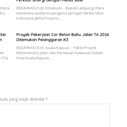
Perkuat Sinergi dengan Media Siber
antara
BEDAHKASUS.ID, Kotabumi – Bupati Lampung Utara
ksi
menerima audiensi pengurus Jaringan Media Siber
Indonesia (JMSI) Propinsi…
Sei
Proyek Pekerjaan Cor Beton Bahu Jalan TA 2026
n
Ditemukan Pelanggaran K3
BEDAHKASUS.ID, Kuala Kapuas – Paket Proyek
aan
Rekonstruksi Jalan dan Penataan Kawasan Dalam
 (TA)
Kota Kuala Kapuas…
Ruas yang wajib ditandai
*