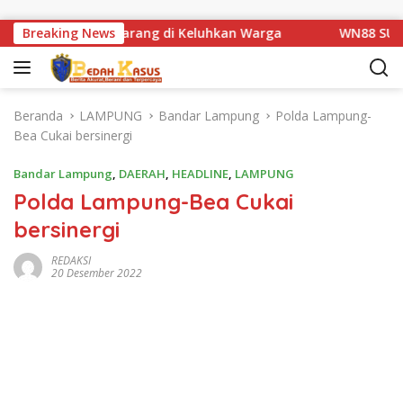
Langsung ke konten
batan Km 1 Basarang di Keluhkan Warga
Breaking News
WN88 SUB UNIT
Beranda
LAMPUNG
Bandar Lampung
Polda Lampung-
Bea Cukai bersinergi
Bandar Lampung
,
DAERAH
,
HEADLINE
,
LAMPUNG
Polda Lampung-Bea Cukai
bersinergi
REDAKSI
20 Desember 2022