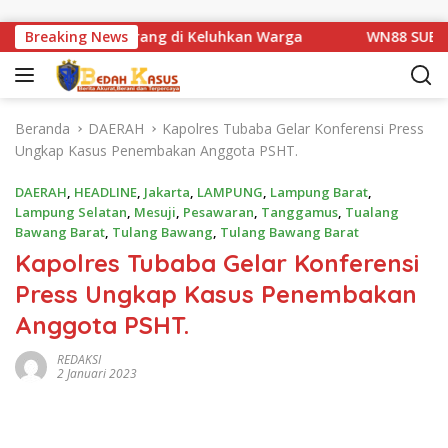
Langsung ke konten
an Km 1 Basarang di Keluhkan Warga
Breaking News
WN88 SUB UNIT 13
Beranda
DAERAH
Kapolres Tubaba Gelar Konferensi Press
Ungkap Kasus Penembakan Anggota PSHT.
DAERAH
,
HEADLINE
,
Jakarta
,
LAMPUNG
,
Lampung Barat
,
Lampung Selatan
,
Mesuji
,
Pesawaran
,
Tanggamus
,
Tualang
Bawang Barat
,
Tulang Bawang
,
Tulang Bawang Barat
Kapolres Tubaba Gelar Konferensi
Press Ungkap Kasus Penembakan
Anggota PSHT.
REDAKSI
2 Januari 2023