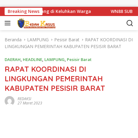
Langsung ke konten
an Km 1 Basarang di Keluhkan Warga
Breaking News
WN88 SUB UNIT 13
Beranda
LAMPUNG
Pesisir Barat
RAPAT KOORDINASI DI
LINGKUNGAN PEMERINTAH KABUPATEN PESISIR BARAT
DAERAH
,
HEADLINE
,
LAMPUNG
,
Pesisir Barat
RAPAT KOORDINASI DI
LINGKUNGAN PEMERINTAH
KABUPATEN PESISIR BARAT
REDAKSI
27 Maret 2023