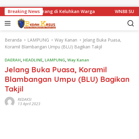
Langsung ke konten
atan Km 1 Basarang di Keluhkan Warga
Breaking News
WN88 SUB UNIT 
Beranda
LAMPUNG
Way Kanan
Jelang Buka Puasa,
Koramil Blambangan Umpu (BLU) Bagikan Takjil
DAERAH
,
HEADLINE
,
LAMPUNG
,
Way Kanan
Jelang Buka Puasa, Koramil
Blambangan Umpu (BLU) Bagikan
Takjil
REDAKSI
13 April 2023