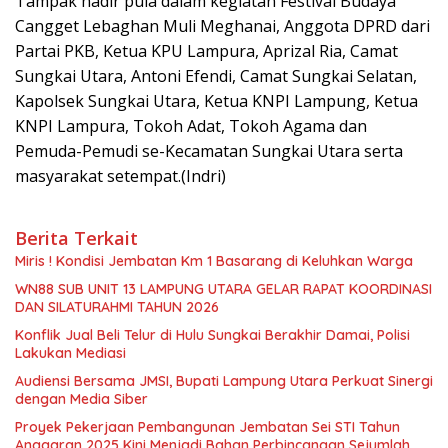
Tampak hadir pula dalam kegiatan Festival Budaya
Cangget Lebaghan Muli Meghanai, Anggota DPRD dari
Partai PKB, Ketua KPU Lampura, Aprizal Ria, Camat
Sungkai Utara, Antoni Efendi, Camat Sungkai Selatan,
Kapolsek Sungkai Utara, Ketua KNPI Lampung, Ketua
KNPI Lampura, Tokoh Adat, Tokoh Agama dan
Pemuda-Pemudi se-Kecamatan Sungkai Utara serta
masyarakat setempat.(Indri)
Berita Terkait
Miris ! Kondisi Jembatan Km 1 Basarang di Keluhkan Warga
WN88 SUB UNIT 13 LAMPUNG UTARA GELAR RAPAT KOORDINASI
DAN SILATURAHMI TAHUN 2026
Konflik Jual Beli Telur di Hulu Sungkai Berakhir Damai, Polisi
Lakukan Mediasi
Audiensi Bersama JMSI, Bupati Lampung Utara Perkuat Sinergi
dengan Media Siber
Proyek Pekerjaan Pembangunan Jembatan Sei STI Tahun
Anggaran 2025 Kini Menjadi Bahan Perbincangan Sejumlah