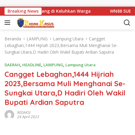
Langsung ke konten
tan Km 1 Basarang di Keluhkan Warga
Breaking News
WN88 SUB UNIT 1
Beranda
LAMPUNG
Lampung Utara
Cangget
Lebaghan,1444 Hijriah 2023,Bersama Muli Menghanai Se-
Sungkai Utara,D Hadiri Oleh Wakil Bupati Ardian Saputra
DAERAH
,
HEADLINE
,
LAMPUNG
,
Lampung Utara
Cangget Lebaghan,1444 Hijriah
2023,Bersama Muli Menghanai Se-
Sungkai Utara,D Hadiri Oleh Wakil
Bupati Ardian Saputra
REDAKSI
24 April 2023