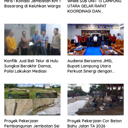
Miris ! Kondisi Jembatan Km 1
WN88 SUB UNIT 13 LAMPUNG
Basarang di Keluhkan Warga
UTARA GELAR RAPAT
KOORDINASI DAN
SILATURAHMI TAHUN 2026
Konflik Jual Beli Telur di Hulu
Audiensi Bersama JMSI,
Sungkai Berakhir Damai,
Bupati Lampung Utara
Polisi Lakukan Mediasi
Perkuat Sinergi dengan
Media Siber
Proyek Pekerjaan
Proyek Pekerjaan Cor Beton
Pembangunan Jembatan Sei
Bahu Jalan TA 2026