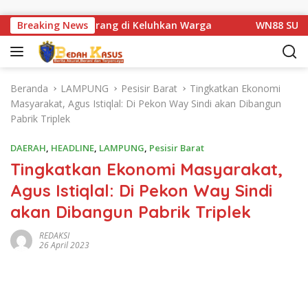
Langsung ke konten
atan Km 1 Basarang di Keluhkan Warga
Breaking News
WN88 SUB UNIT 
Beranda
LAMPUNG
Pesisir Barat
Tingkatkan Ekonomi
Masyarakat, Agus Istiqlal: Di Pekon Way Sindi akan Dibangun
Pabrik Triplek
DAERAH
,
HEADLINE
,
LAMPUNG
,
Pesisir Barat
Tingkatkan Ekonomi Masyarakat,
Agus Istiqlal: Di Pekon Way Sindi
akan Dibangun Pabrik Triplek
REDAKSI
26 April 2023