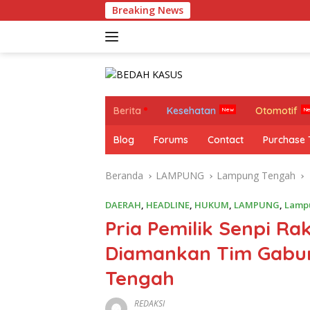
Langsung
Breaking News
M
ke
konten
Berita
Kesehatan
Otomotif
Blog
Forums
Contact
Purchase
Beranda
LAMPUNG
Lampung Tengah
DAERAH
,
HEADLINE
,
HUKUM
,
LAMPUNG
,
Lamp
Pria Pemilik Senpi Rak
Diamankan Tim Gabun
Tengah
REDAKSI