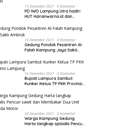
15 Desember 2021
0 Komentar
PD IWO Lampung Utra hadiri
HUT Harianwarna.id dan
Warna TV Lampung ke-2
Tahun
16 Desember 2021
0 Komentar
Gedung Pondok Pesantren Al-
Falah Kampung Jaya Sakti
Ambruk
16 Desember 2021
0 Komentar
Bupati Lampura Sambut
Kunker Ketua TP PKK Provinsi
Lampung
24 Desember 2021
0 Komentar
Warga Kampung Gedung
Harta tangkap spisialis Pencuri
sawit dan Membakar Dua Unit