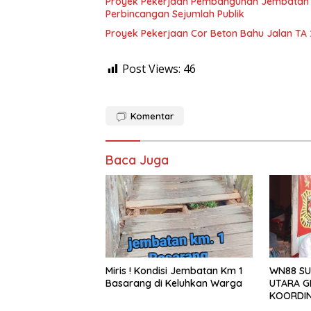
Proyek Pekerjaan Pembangunan Jembatan S
Perbincangan Sejumlah Publik
Proyek Pekerjaan Cor Beton Bahu Jalan TA
Post Views:
46
Komentar
Baca Juga
Miris ! Kondisi Jembatan Km 1
WN88 SU
Basarang di Keluhkan Warga
UTARA G
KOORDIN
TAHUN 2