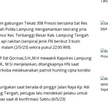
im gabungan Tekab 308 Presisi bersama Sat Res
gah Polda Lampung mengamankan seorang pria
a timur Kec. Terbanggi Besar Kab. Lampung Tengah
pi rakitan (senpira) jenis FN berikut 3 butir
 malam (2/5/23) sekira pukul 22.00 WIB.
 Edi Qorinas,S.H.,M.H mewakili Kapolres Lampung
.K., M.Si menjelaskan, ditangkapnya HN saat
koba melaksanakan patroli hunting cipta kondisi
rigakan saat berada di pinggir Jalan Raya Kp. Adi
ng Tengah, petugas lalu mendekati pelaku untuk
s saat di konfirmasi. Sabtu (6/5/23)