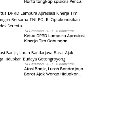
Harta tangkap spisialis Pencuri
sawit dan Membakar Dua Unit
Sepeda Motor
14 Desember 2021
0 Komentar
Ketua DPRD Lampura Apresiasi
Kinerja Tim Gabungan
Bersama TNI-POLRI
Ciptakondisikan Pilkades
Serenta
14 Desember 2021
0 Komentar
Atasi Banjir, Lurah Bandarjaya
Barat Ajak Warga Hidupkan
Budaya Gotongroyong