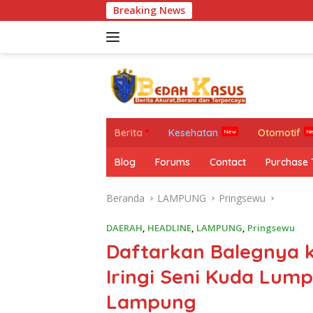
Langsung
Breaking News
Mi
ke
konten
Berita
Kesehatan
Otomotif
Blog
Forums
Contact
Purchase
Beranda
LAMPUNG
Pringsewu
DAERAH
,
HEADLINE
,
LAMPUNG
,
Pringsewu
Daftarkan Balegnya k
Iringi Seni Kuda Lump
Lampung