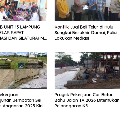
B UNIT 13 LAMPUNG
Konflik Jual Beli Telur di Hulu
ELAR RAPAT
Sungkai Berakhir Damai, Polisi
ASI DAN SILATURAHMI
Lakukan Mediasi
026
Proyek Pekerjaan Cor Beton
ekerjaan
Bahu Jalan TA 2026 Ditemukan
unan Jembatan Sei
Pelanggaran K3
n Anggaran 2025 Kini
Bahan Perbincangan
 Publik