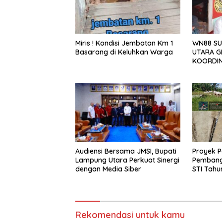
Miris ! Kondisi Jembatan Km 1
WN88 SU
Basarang di Keluhkan Warga
UTARA G
KOORDIN
TAHUN 2
Audiensi Bersama JMSI, Bupati
Proyek P
Lampung Utara Perkuat Sinergi
Pembang
dengan Media Siber
STI Tahu
Menjadi 
Sejumlah
Rekomendasi untuk kamu