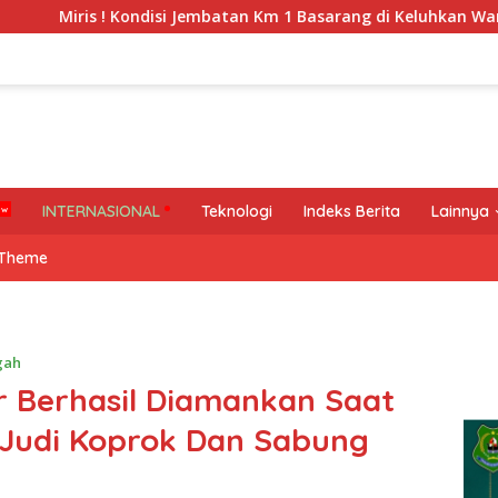
 Kondisi Jembatan Km 1 Basarang di Keluhkan Warga
WN
INTERNASIONAL
Teknologi
Indeks Berita
Lainnya
 Theme
gah
 Berhasil Diamankan Saat
Judi Koprok Dan Sabung