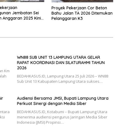
ekerjaan
Proyek Pekerjaan Cor Beton
unan Jembatan Sei
Bahu Jalan TA 2026 Ditemukan
n Anggaran 2025 Kini
Pelanggaran K3
Bahan Perbincangan
 Publik
WN88 SUB UNIT 13 LAMPUNG UTARA GELAR
RAPAT KOORDINASI DAN SILATURAHMI TAHUN
2026
an Km
alah
BEDAHKASUS.ID, Lampung Utara 25 Juli 2026 – WN88
Sub Unit 13 Kabupaten Lampung Utara sukses…
ir
Audiensi Bersama JMSI, Bupati Lampung Utara
Perkuat Sinergi dengan Media Siber
antara
BEDAHKASUS.ID, Kotabumi – Bupati Lampung Utara
ksi
menerima audiensi pengurus Jaringan Media Siber
Indonesia (JMSI) Propinsi…