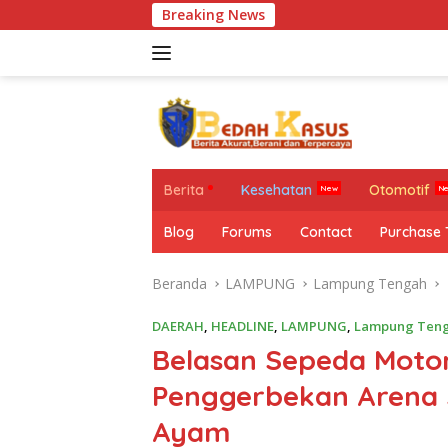
Langsung
Breaking News
Miris !
ke
konten
Berita
Kesehatan
Otomotif
Blog
Forums
Contact
Purchase
Beranda
LAMPUNG
Lampung Tengah
DAERAH
,
HEADLINE
,
LAMPUNG
,
Lampung Ten
Belasan Sepeda Motor
Penggerbekan Arena 
Ayam