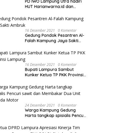
PD IWO Lampung Utra hadiri
HUT Harianwarna.id dan
Warna TV Lampung ke-2
Tahun
16 Desember 2021
0 Komentar
Gedung Pondok Pesantren Al-
Falah Kampung Jaya Sakti
Ambruk
16 Desember 2021
0 Komentar
Bupati Lampura Sambut
Kunker Ketua TP PKK Provinsi
Lampung
24 Desember 2021
0 Komentar
Warga Kampung Gedung
Harta tangkap spisialis Pencuri
sawit dan Membakar Dua Unit
Sepeda Motor