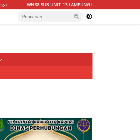
88 SUB UNIT 13 LAMPUNG UTARA GELAR RAPAT KOORDINASI DAN