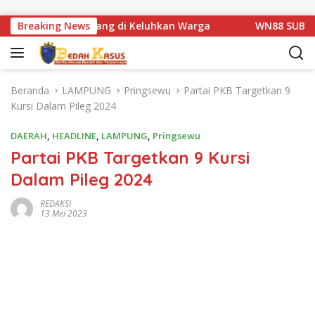
Langsung ke konten
tan Km 1 Basarang di Keluhkan Warga
Breaking News
WN88 SUB UNIT 1
Beranda
LAMPUNG
Pringsewu
Partai PKB Targetkan 9
Kursi Dalam Pileg 2024
DAERAH
,
HEADLINE
,
LAMPUNG
,
Pringsewu
Partai PKB Targetkan 9 Kursi
Dalam Pileg 2024
REDAKSI
13 Mei 2023